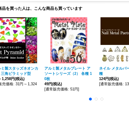
商品を買った人は、こんな商品も買っています
ルミ製スタッズネオンカ
アルミ製メタルプレート ア
ネイル メタルパ
 三角ピラミッド型
ソートシリーズ（2） 各種 1
種
～
1,258円
(税込)
0枚
124円
(税込)
販売価格
:
31円
～
1,324
49円
(税込)
[
通常販売価格
:
1
[
通常販売価格
:
51円
]