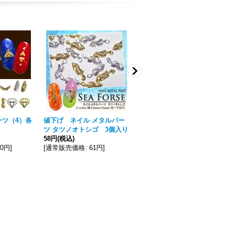
ーツ（4）各
値下げ ネイル メタルパー
ネイル メタルパーツ ミニ シ
ツ タツノオトシゴ 3個入り
ースター 5個入り
58円
(税込)
103円
(税込)
30円
]
[
通常販売価格
:
61円
]
[
通常販売価格
:
108円
]