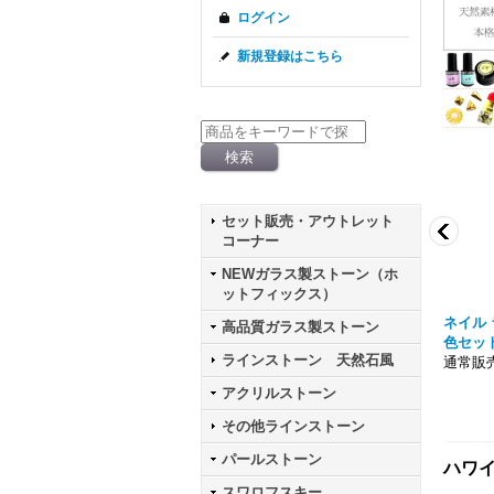
ログイン
新規登録はこちら
セット販売・アウトレット
コーナー
NEWガラス製ストーン（ホ
ットフィックス）
 パウダー シルバー ケー
ニュアンス メタリック クロムパウダー ケ
ネイル 
高品質ガラス製ストーン
ース入り
色セッ
ラインストーン 天然石風
通常販売価格303円
通常販売
アクリルストーン
その他ラインストーン
パールストーン
ハワ
スワロフスキー