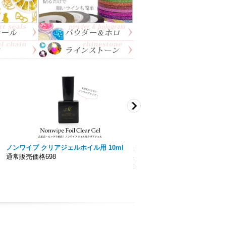
ノンワイプ クリアジェルホイル用 10ml
美色 Miiro】ノンワイプト
通常販売価格698
容量15ｍｌ 拭き取り不要！！
通常販売価格777円〜