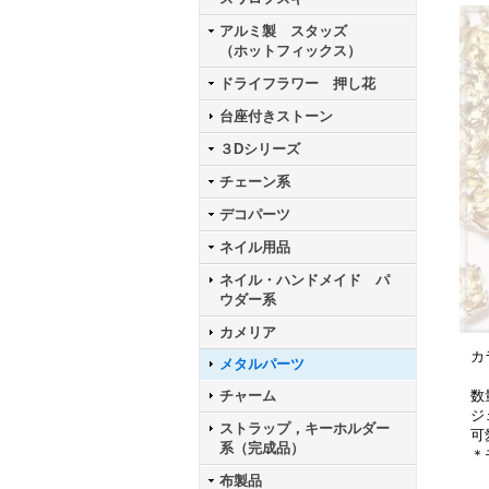
アルミ製 スタッズ
（ホットフィックス）
ドライフラワー 押し花
台座付きストーン
３Dシリーズ
チェーン系
デコパーツ
ネイル用品
ネイル・ハンドメイド パ
ウダー系
カメリア
カ
メタルパーツ
チャーム
数
ジ
ストラップ，キーホルダー
可
系（完成品）
＊
布製品