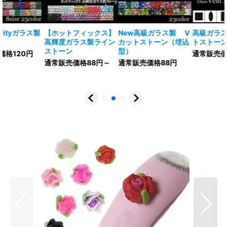
アルミ製スタッズ 
ラットピラミッド
V
高級ガラス製 Vカッ
アクリル製 埋込型
通常販売価格30円～
込
トストーン 特殊型
(Vカットストーン）
30粒
通常販売価格350円
通常販売価格40円～