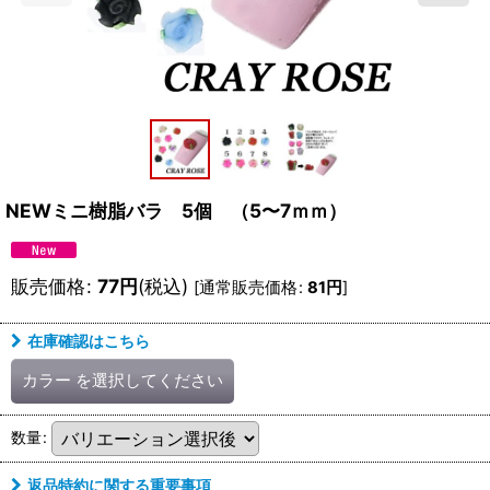
NEWミニ樹脂バラ 5個 （5〜7ｍｍ）
販売価格
:
77
円
(税込)
[
通常販売価格
:
81
円
]
在庫確認はこちら
カラー
を選択してください
数量
:
返品特約に関する重要事項