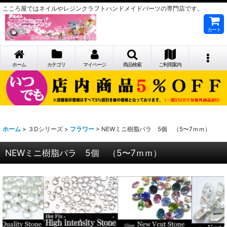
こころ屋ではネイルやレジンクラフトハンドメイドパーツの専門店です。
カート
ホーム
カテゴリ
マイページ
商品検索
ご利用案内
ホーム
>
３Dシリーズ
>
フラワー
>
NEWミニ樹脂バラ 5個 （5〜7ｍｍ）
NEWミニ樹脂バラ 5個 （5〜7ｍｍ）