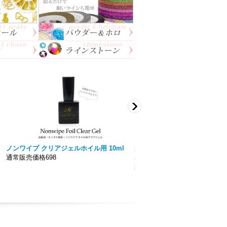
ノンワイプ クリアジェルホイル用 10ml
美色 Miiro】ノンワイプト
通常販売価格698
容量15ｍｌ 拭き取り不要！！
通常販売価格777円〜