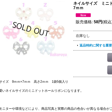
ネイルサイズ ミニド
7ｍｍ
販売価格
:
58円
(税込
在庫なし
返品特約に関する重要
サイズ 9ｍｍ×7ｍｍ 高さ2ｍｍ 1袋5個入り
愛いネイルサイズのミニドットホールリボンになります。
モニターや環境などにより、商品写真と実際の商品の色合いが異なる場合が