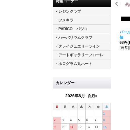
特集コーナー
レジンクラブ
ツメキラ
PADICO パジコ
パール
個 
ハーバリウムクラブ
68円
(
クレイジュエリーライン
[
通常
アートギャラリーフローレ
ホログラム丸ハート
カレンダー
2026年8月
次月»
日
月
火
水
木
金
土
1
2
3
4
5
6
7
8
9
10
11
12
13
14
15