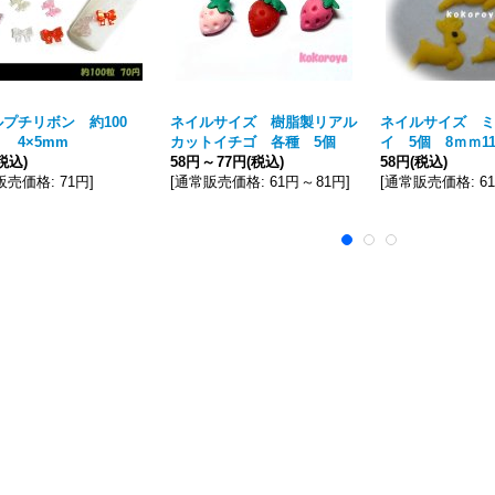
プチリボン 約100
ネイルサイズ 樹脂製リアル
ネイルサイズ ミ
4×5mm
カットイチゴ 各種 5個
イ 5個 8ｍｍ1
税込)
58円
～
77円
(税込)
58円
(税込)
販売価格
:
71円
]
[
通常販売価格
:
61円
～
81円
]
[
通常販売価格
:
6