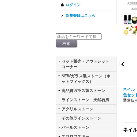
ログイン
新規登録はこちら
セット販売・アウトレット
コーナー
NEWガラス製ストーン（ホ
ットフィックス）
 パウダー シルバー ケー
ニュアンス メタリック クロムパウダー ケ
ネイル 
高品質ガラス製ストーン
ース入り
色セッ
ラインストーン 天然石風
通常販売価格303円
通常販売
アクリルストーン
その他ラインストーン
パールストーン
ネイル
スワロフスキー