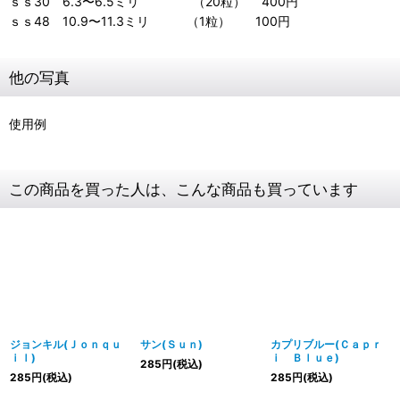
ｓｓ30 6.3〜6.5ミリ （20粒） 400円
ｓｓ48 10.9〜11.3ミリ （1粒） 100円
他の写真
使用例
この商品を買った人は、こんな商品も買っています
ジョンキル(Ｊｏｎｑｕ
サン(Ｓｕｎ)
カプリブルー(Ｃａｐｒ
ｉｌ)
ｉ Ｂｌｕｅ)
285
円
(税込)
285
円
(税込)
285
円
(税込)