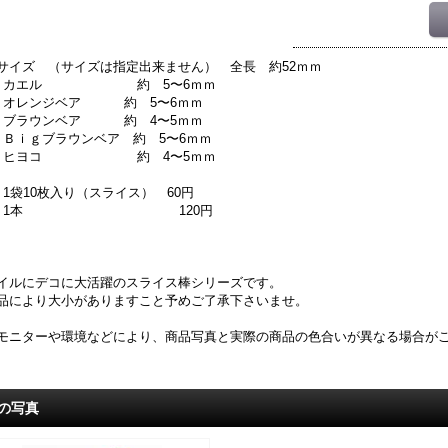
サイズ （サイズは指定出来ません） 全長 約52ｍｍ
1．カエル 約 5〜6ｍｍ
．オレンジベア 約 5〜6ｍｍ
．ブラウンベア 約 4〜5ｍｍ
．Ｂｉｇブラウンベア 約 5〜6ｍｍ
5．ヒヨコ 約 4〜5ｍｍ
．1袋10枚入り（スライス） 60円
2．1本 120円
イルにデコに大活躍のスライス棒シリーズです。
品により大小がありますこと予めご了承下さいませ。
モニターや環境などにより、商品写真と実際の商品の色合いが異なる場合が
の写真