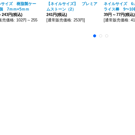
ルサイズ 樹脂製ケー
【ネイルサイズ】 プレミア
ネイルサイズ 6
個 7ｍｍ×5ｍｍ
ムストーン（2）
ライス棒 9〜10
～
243円
(税込)
241円
(税込)
39円
～
77円
(税込)
販売価格
:
102円
～
255
[
通常販売価格
:
253円
]
[
通常販売価格
:
4