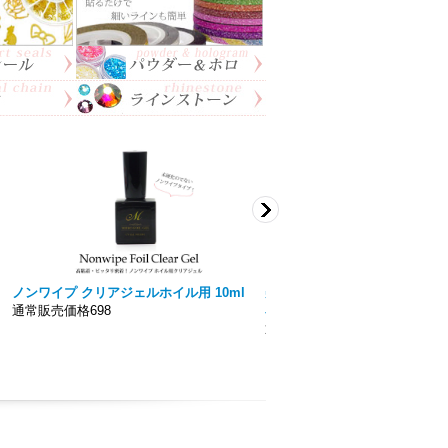
ネイル ガラス ストーン ハート Vカットス
トーン 5個入り 36
通常価格151円