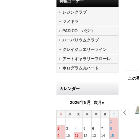
特集コーナー
レジンクラブ
ツメキラ
PADICO パジコ
ハーバリウムクラブ
クレイジュエリーライン
アートギャラリーフローレ
ホログラム丸ハート
この
カレンダー
2026年8月
次月»
日
月
火
水
木
金
土
1
2
3
4
5
6
7
8
9
10
11
12
13
14
15