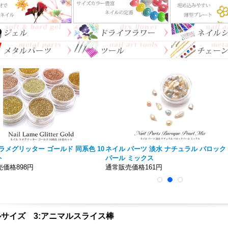
iiro】ノンワイプトップジェル 大
ネイル ボールチェーン 約30cm 切り売り
5ｍｌ 拭き取り不要！！
通常価格148円
価格777円〜
ルサイズ 3:アニマルスライス棒