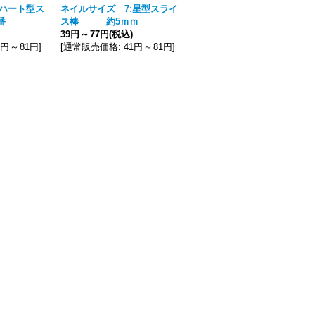
:ハート型ス
ネイルサイズ 7:星型スライ
ネイルサイズ ジュエルスト
番
ス棒 約5ｍｍ
ーン
39円
～
77円
(税込)
192円
(税込)
1円
～
81円
]
[
通常販売価格
:
41円
～
81円
]
[
通常販売価格
:
202円
]