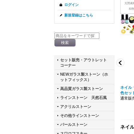
ログイン
新規登録はこちら
セット販売・アウトレット
コーナー
NEWガラス製ストーン（ホ
ットフィックス）
水 ナチュラル バロック
ノンワイプ クリアジェルホイル用 10ml
美色 M
高品質ガラス製ストーン
通常販売価格698
容量1
ラインストーン 天然石風
円
通常販売
アクリルストーン
その他ラインストーン
パールストーン
ネイ
スワロフスキー