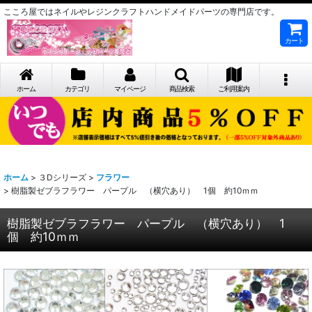
こころ屋ではネイルやレジンクラフトハンドメイドパーツの専門店です。
カート
ホーム
カテゴリ
マイページ
商品検索
ご利用案内
ホーム
>
３Dシリーズ
>
フラワー
>
樹脂製ゼブラフラワー パープル （横穴あり） 1個 約10ｍｍ
樹脂製ゼブラフラワー パープル （横穴あり） 1
個 約10ｍｍ