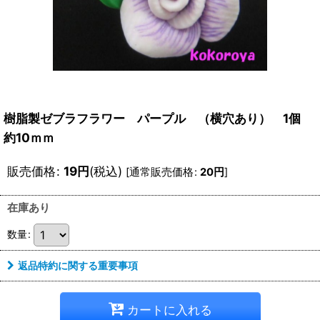
樹脂製ゼブラフラワー パープル （横穴あり） 1個
約10ｍｍ
販売価格
:
19
円
(税込)
[
通常販売価格
:
20
円
]
在庫あり
数量
:
返品特約に関する重要事項
カートに入れる