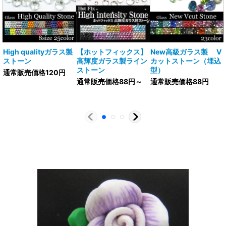
High qualityガラス製
【ホットフィックス】
New高級ガラス製 V
ストーン
高輝度ガラス製ライン
カットストーン（埋込
ストーン
型）
通常販売価格120円
通常販売価格88円～
通常販売価格88円