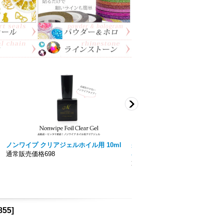
ノンワイプ クリアジェルホイル用 10ml
美色 Miiro】ノンワイプト
通常販売価格698
容量15ｍｌ 拭き取り不要！！
通常販売価格777円〜
855
]