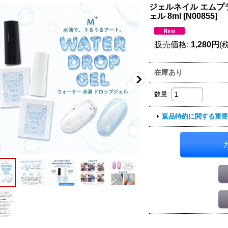
ジェルネイル エムプラ
ェル 8ml
[
N00855
]
販売価格
:
1,280円
(
在庫あり
数量
:
返品特約に関する重要