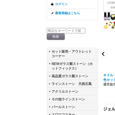
ログイン
新規登録はこちら
セット販売・アウトレット
コーナー
NEWガラス製ストーン（ホ
ットフィックス）
 パウダー シルバー ケー
ニュアンス メタリック クロムパウダー ケ
ネイル 
高品質ガラス製ストーン
ース入り
色セッ
ラインストーン 天然石風
通常販売価格303円
通常販売
アクリルストーン
その他ラインストーン
パールストーン
ジェル
スワロフスキー