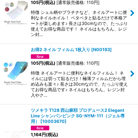
105
円
(税込)
[
通常販売価格
:
110
円
]
特徴 シェル柄やプラチナなど、ネイルアートに便
利なネイルホイル！ ペタペタと貼るだけで本格ア
ートが楽しめます♪ 長さは30cmなので、たっぷり
使えてお得な商品です！ ネイルはもちろん、レジ
ン封…
お得2 ネイル フィルム 1枚入り
[
N00193
]
105
円
(税込)
[
通常販売価格
:
110
円
]
特徴 ネイルアートに便利なネイルフィルム！ ネ
イルには切って貼るだけ！極薄フィルムだから埋
め込みも楽々♪ 長さは30cmなので、たっぷり使え
てお得な商品です♪ ネイルはもちろん、レジン封
入やク…
ツメキラ T128 西山麻耶 プロデュース2 Elegant
Line シャンパンピンク SG-NYM-111（ジェル専
用）
[
10003670
]
1,164
円
(税込)