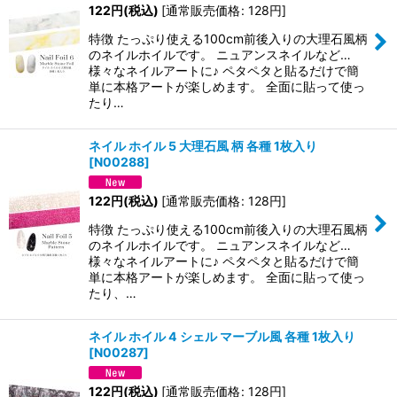
122
円
(税込)
[
通常販売価格
:
128
円
]
特徴 たっぷり使える100cm前後入りの大理石風柄
のネイルホイルです。 ニュアンスネイルなど…
様々なネイルアートに♪ ペタペタと貼るだけで簡
単に本格アートが楽しめます。 全面に貼って使っ
たり…
ネイル ホイル 5 大理石風 柄 各種 1枚入り
[
N00288
]
122
円
(税込)
[
通常販売価格
:
128
円
]
特徴 たっぷり使える100cm前後入りの大理石風柄
のネイルホイルです。 ニュアンスネイルなど…
様々なネイルアートに♪ ペタペタと貼るだけで簡
単に本格アートが楽しめます。 全面に貼って使っ
たり、…
ネイル ホイル 4 シェル マーブル風 各種 1枚入り
[
N00287
]
122
円
(税込)
[
通常販売価格
:
128
円
]