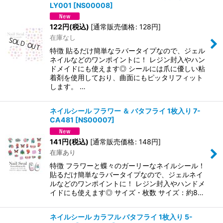
LY001
[
NS00008
]
122
円
(税込)
[
通常販売価格
:
128
円
]
在庫なし
特徴 貼るだけ簡単なラバータイプなので、ジェル
ネイルなどのワンポイントに！ レジン封入やハン
ドメイドにも使えます◎ シールには爪に優しい粘
着剤を使用しており、曲面にもピッタリフィット
します。 …
ネイルシール フラワー ＆ バタフライ 1枚入り 7-
CA481
[
NS00007
]
141
円
(税込)
[
通常販売価格
:
148
円
]
在庫あり
特徴 フラワーと蝶々のガーリーなネイルシール！
貼るだけ簡単なラバータイプなので、ジェルネイ
ルなどのワンポイントに！ レジン封入やハンドメ
イドにも使えます◎ サイズ・枚数 サイズ：約8…
ネイルシール カラフル バタフライ 1枚入り 5-