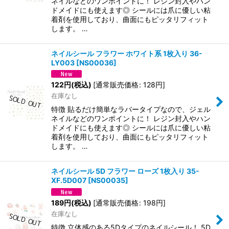
ネイルなどのワンポイントに！ レジン封入やハン
ドメイドにも使えます◎ シールには爪に優しい粘
着剤を使用しており、曲面にもピッタリフィット
します。 …
ネイルシール フラワー ホワイト系 1枚入り 36-
LY003
[
NS00036
]
122
円
(税込)
[
通常販売価格
:
128
円
]
在庫なし
特徴 貼るだけ簡単なラバータイプなので、ジェル
ネイルなどのワンポイントに！ レジン封入やハン
ドメイドにも使えます◎ シールには爪に優しい粘
着剤を使用しており、曲面にもピッタリフィット
します。 …
ネイルシール 5D フラワー ローズ 1枚入り 35-
XF.5D007
[
NS00035
]
189
円
(税込)
[
通常販売価格
:
198
円
]
在庫なし
特徴 立体感のある5Dタイプのネイルシール！ 5D