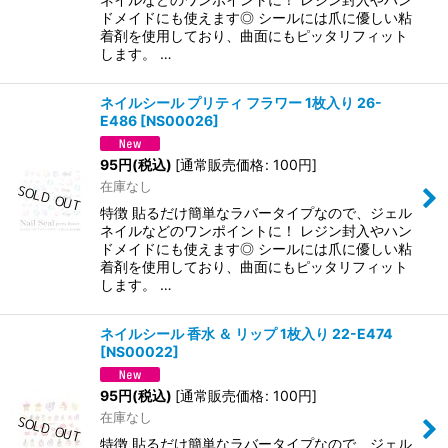
ドメイドにも使えます◎ シールには爪に優しい粘
着剤を使用しており、曲面にもピッタリフィット
します。 …
ネイルシール プリティ フラワー 1枚入り 26-
E486
[
NS00026
]
95
円
(税込)
[
通常販売価格
:
100
円
]
在庫なし
特徴 貼るだけ簡単なラバータイプなので、ジェル
ネイルなどのワンポイントに！ レジン封入やハン
ドメイドにも使えます◎ シールには爪に優しい粘
着剤を使用しており、曲面にもピッタリフィット
します。 …
ネイルシール 香水 ＆ リップ 1枚入り 22-E474
[
NS00022
]
95
円
(税込)
[
通常販売価格
:
100
円
]
在庫なし
特徴 貼るだけ簡単なラバータイプなので、ジェル