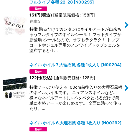
フルタイプ 各種 22-28
[
N00295
]
151
円
(税込)
[
通常販売価格
:
158
円
]
在庫なし
特徴 貼るだけでカンタンにネイルアートが出来ち
ゃうフルタイプのネイルシール！ フットタイプが
新登場♪シールなので、オフもラクラク！ トップ
コートやジェル専用のノンワイプトップジェルを
塗布すると仕…
ネイル ホイル 7 大理石風 各種 1枚入り
[
N00294
]
122
円
(税込)
[
通常販売価格
:
128
円
]
特徴 たっぷり使える100cm前後入りの大理石風柄
のネイルホイルです。 ニュアンスネイルなど…
様々なネイルアートに♪ ペタペタと貼るだけで簡
単に本格アートが楽しめます。 全面に貼って使っ
たり、…
ネイル ホイル 6 大理石風 各種 1枚入り
[
N00292
]