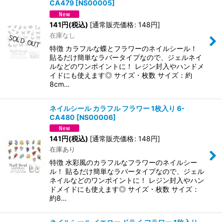
CA479
[
NS00005
]
141
円
(税込)
[
通常販売価格
:
148
円
]
在庫なし
特徴 カラフルな蝶とフラワーのネイルシール！
貼るだけ簡単なラバータイプなので、ジェルネイ
ルなどのワンポイントに！ レジン封入やハンドメ
イドにも使えます◎ サイズ・枚数 サイズ：約
8cm…
ネイルシール カラフル フラワー 1枚入り 6-
CA480
[
NS00006
]
141
円
(税込)
[
通常販売価格
:
148
円
]
在庫あり
特徴 水彩風のカラフルなフラワーのネイルシー
ル！ 貼るだけ簡単なラバータイプなので、ジェル
ネイルなどのワンポイントに！ レジン封入やハン
ドメイドにも使えます◎ サイズ・枚数 サイズ：
約8…