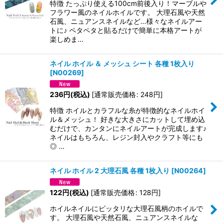
特徴 たっぷり使える100cm前後入り！マーブルや
フラワー風のネイルホイルです。 大理石風や天然
石風、ニュアンスネイルなど…様々なネイルアー
トに♪ ペタペタと貼るだけで簡単に本格アートが
楽しめま…
ネイル ホイル ＆ メッシュ シート 各種 1枚入り
[
N00269
]
236
円
(税込)
[
通常販売価格
:
248
円
]
特徴 ホイルとカラフルな糸が特徴的なネイルホイ
ル＆メッシュ！ 好きな大きさにカットして埋め込
むだけで、カンタンにネイルアートが完成します♪
ネイルはもちろん、レジン封入やクラフト等にも
◎ …
ネイル ホイル 2 大理石風 各種 1枚入り
[
N00264
]
122
円
(税込)
[
通常販売価格
:
128
円
]
ホイルネイルにピッタリな大理石風柄のホイルで
す。 大理石風や天然石風、ニュアンスネイルな