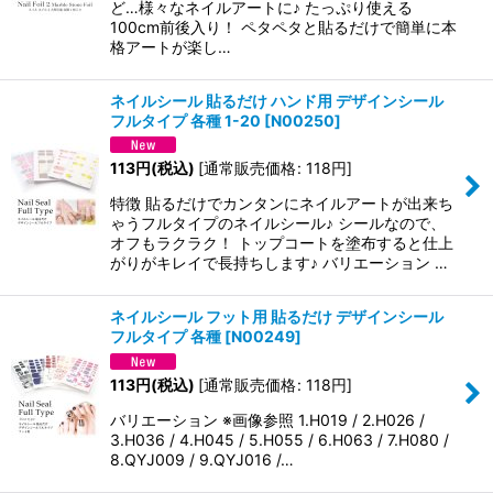
ど…様々なネイルアートに♪ たっぷり使える
100cm前後入り！ ペタペタと貼るだけで簡単に本
格アートが楽し…
ネイルシール 貼るだけ ハンド用 デザインシール
フルタイプ 各種 1-20
[
N00250
]
113
円
(税込)
[
通常販売価格
:
118
円
]
特徴 貼るだけでカンタンにネイルアートが出来ち
ゃうフルタイプのネイルシール♪ シールなので、
オフもラクラク！ トップコートを塗布すると仕上
がりがキレイで長持ちします♪ バリエーション …
ネイルシール フット用 貼るだけ デザインシール
フルタイプ 各種
[
N00249
]
113
円
(税込)
[
通常販売価格
:
118
円
]
バリエーション ※画像参照 1.H019 / 2.H026 /
3.H036 / 4.H045 / 5.H055 / 6.H063 / 7.H080 /
8.QYJ009 / 9.QYJ016 /…