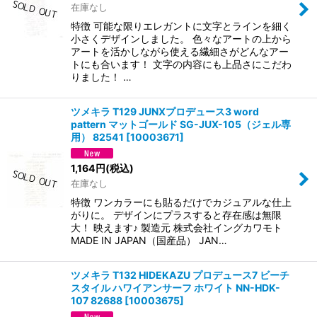
在庫なし
特徴 可能な限りエレガントに文字とラインを細く
小さくデザインしました。 色々なアートの上から
アートを活かしながら使える繊細さがどんなアー
トにも合います！ 文字の内容にも上品さにこだわ
りました！ …
ツメキラ T129 JUNXプロデュース3 word
pattern マットゴールド SG-JUX-105（ジェル専
用） 82541
[
10003671
]
1,164
円
(税込)
在庫なし
特徴 ワンカラーにも貼るだけでカジュアルな仕上
がりに。 デザインにプラスすると存在感は無限
大！ 映えます♪ 製造元 株式会社イングカワモト
MADE IN JAPAN（国産品） JAN…
ツメキラ T132 HIDEKAZU プロデュース7 ビーチ
スタイル ハワイアンサーフ ホワイト NN-HDK-
107 82688
[
10003675
]