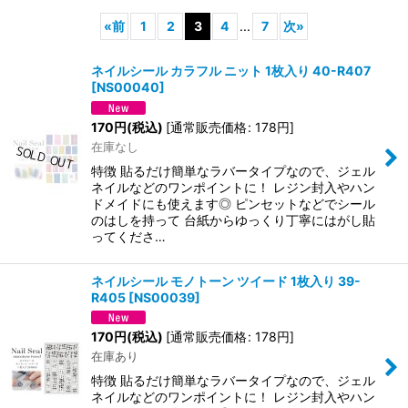
«
前
1
2
3
4
...
7
次
»
並び順
:
ネイルシール カラフル ニット 1枚入り 40-R407
[
NS00040
]
絞り込む
170
円
(税込)
[
通常販売価格
:
178
円
]
在庫なし
特徴 貼るだけ簡単なラバータイプなので、ジェル
ネイルなどのワンポイントに！ レジン封入やハン
ドメイドにも使えます◎ ピンセットなどでシール
のはしを持って 台紙からゆっくり丁寧にはがし貼
ってくださ…
ネイルシール モノトーン ツイード 1枚入り 39-
R405
[
NS00039
]
170
円
(税込)
[
通常販売価格
:
178
円
]
在庫あり
特徴 貼るだけ簡単なラバータイプなので、ジェル
ネイルなどのワンポイントに！ レジン封入やハン