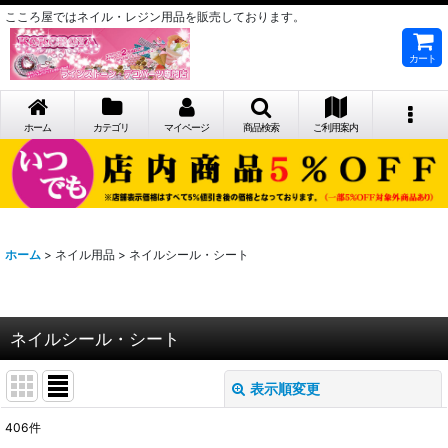
こころ屋ではネイル・レジン用品を販売しております。
カート
ホーム
カテゴリ
マイページ
商品検索
ご利用案内
ホーム
>
ネイル用品
>
ネイルシール・シート
ネイルシール・シート
表示順変更
閉じる
406
件
表示数
: