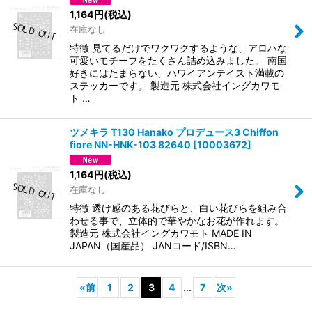
1,164
円
(税込)
在庫なし
特徴 見てるだけでワクワクするような、アロハな
可愛いモチーフをたくさん詰め込みました。 南国
好きにはたまらない、ハワイアンテイスト満載の
ステッカーです。 製造元 株式会社イングカワモ
ト …
ツメキラ T130 Hanako プロデュース3 Chiffon
fiore NN-HNK-103 82640
[
10003672
]
1,164
円
(税込)
在庫なし
特徴 透け感のある花びらと、白い花びらを組み合
わせる事で、立体的で華やかなお花が作れます。
製造元 株式会社イングカワモト MADE IN
JAPAN（国産品） JANコード/ISBN…
«
前
1
2
3
4
...
7
次
»