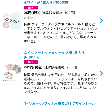
ホワイト系 1枚入り
[
N00338
]
95
円
(税込)
[
通常販売価格
:
100
円
]
在庫なし
特徴 ウォータータイプのネイルシール！ 貼るだ
けでシンプルでオシャレなグラデーションネイル
が出来ます♪ オフィスネイルなどにも◎ ウォータ
ーネイルシールなので、厚みがなく、埋め込みや
すいこと…
ネイル アート シェルシール 各種 1枚入り
[
N00297
]
241
円
(税込)
[
通常販売価格
:
253
円
]
特徴 天然の素材を使用した、従来品より柔らかい
素材のシェルシール！ メッシュ加工が施されてい
るので、曲げやすい事が特徴です。 夏ネイルやシ
ェルネイルにピッタリ♪ ネイルはもちろん、レジ
ン封入や…
ネイルシール フット用 貼るだけ デザインシール