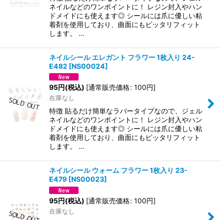
ネイルなどのワンポイントに！ レジン封入やハン
ドメイドにも使えます◎ シールには爪に優しい粘
着剤を使用しており、曲面にもピッタリフィット
します。 …
ネイルシール エレガント フラワー 1枚入り 24-
E482
[
NS00024
]
95
円
(税込)
[
通常販売価格
:
100
円
]
在庫なし
特徴 貼るだけ簡単なラバータイプなので、ジェル
ネイルなどのワンポイントに！ レジン封入やハン
ドメイドにも使えます◎ シールには爪に優しい粘
着剤を使用しており、曲面にもピッタリフィット
します。 …
ネイルシール ウォーム フラワー 1枚入り 23-
E479
[
NS00023
]
95
円
(税込)
[
通常販売価格
:
100
円
]
在庫なし