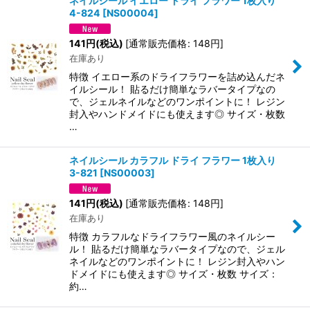
ネイルシール イエロー ドライ フラワー 1枚入り
4-824
[
NS00004
]
141
円
(税込)
[
通常販売価格
:
148
円
]
在庫あり
特徴 イエロー系のドライフラワーを詰め込んだネ
イルシール！ 貼るだけ簡単なラバータイプなの
で、ジェルネイルなどのワンポイントに！ レジン
封入やハンドメイドにも使えます◎ サイズ・枚数
…
ネイルシール カラフル ドライ フラワー 1枚入り
3-821
[
NS00003
]
141
円
(税込)
[
通常販売価格
:
148
円
]
在庫あり
特徴 カラフルなドライフラワー風のネイルシー
ル！ 貼るだけ簡単なラバータイプなので、ジェル
ネイルなどのワンポイントに！ レジン封入やハン
ドメイドにも使えます◎ サイズ・枚数 サイズ：
約…