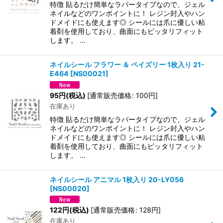
特徴 貼るだけ簡単なラバータイプなので、ジェル
ネイルなどのワンポイントに！ レジン封入やハン
ドメイドにも使えます◎ シールには爪に優しい粘
着剤を使用しており、曲面にもピッタリフィット
します。 …
ネイルシール フラワー ＆ ペイズリー 1枚入り 21-
E464
[
NS00021
]
95
円
(税込)
[
通常販売価格
:
100
円
]
在庫あり
特徴 貼るだけ簡単なラバータイプなので、ジェル
ネイルなどのワンポイントに！ レジン封入やハン
ドメイドにも使えます◎ シールには爪に優しい粘
着剤を使用しており、曲面にもピッタリフィット
します。 …
ネイルシール アニマル 1枚入り 20-LY056
[
NS00020
]
122
円
(税込)
[
通常販売価格
:
128
円
]
在庫あり