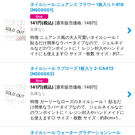
ネイルシール ニュアンス フラワー 1枚入り 1-818
[
NS00001
]
141
円
(税込)
[
通常販売価格
:
148
円
]
在庫なし
特徴 ニュアンス風の大人可愛いネイルシール！
貼るだけ簡単なラバータイプなので、ジェルネイ
ルなどのワンポイントに！ レジン封入やハンドメ
イドにも使えます◎ サイズ・枚数 サイズ：約7.…
ネイルシール ラブローズ 1枚入り 2-CA472
[
NS00002
]
141
円
(税込)
[
通常販売価格
:
148
円
]
在庫なし
特徴 ガーリーなローズのネイルシール！ 貼るだ
け簡単なラバータイプなので、ジェルネイルなど
のワンポイントに！ レジン封入やハンドメイドに
も使えます◎ サイズ・枚数 サイズ：約8cm×1…
ネイルシール ウォーター グラデーションシール