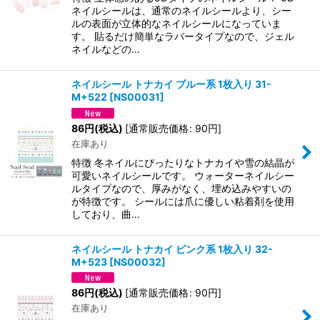
ネイルシールは、通常のネイルシールより、シー
ルの表面が立体的なネイルシールになっていま
す。 貼るだけ簡単なラバータイプなので、ジェル
ネイルなどの…
ネイルシール トナカイ ブルー系 1枚入り 31-
M+522
[
NS00031
]
86
円
(税込)
[
通常販売価格
:
90
円
]
在庫あり
特徴 冬ネイルにぴったりなトナカイや雪の結晶が
可愛いネイルシールです。 ウォーターネイルシー
ルタイプなので、厚みがなく、埋め込みやすいの
が特徴です。 シールには爪に優しい粘着剤を使用
しており、曲…
ネイルシール トナカイ ピンク系 1枚入り 32-
M+523
[
NS00032
]
86
円
(税込)
[
通常販売価格
:
90
円
]
在庫あり