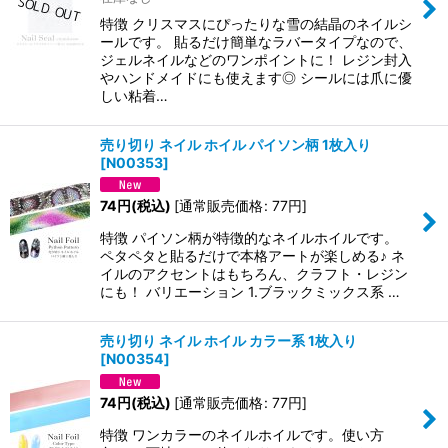
特徴 クリスマスにぴったりな雪の結晶のネイルシ
ールです。 貼るだけ簡単なラバータイプなので、
ジェルネイルなどのワンポイントに！ レジン封入
やハンドメイドにも使えます◎ シールには爪に優
しい粘着…
売り切り ネイル ホイル パイソン柄 1枚入り
[
N00353
]
74
円
(税込)
[
通常販売価格
:
77
円
]
特徴 パイソン柄が特徴的なネイルホイルです。
ペタペタと貼るだけで本格アートが楽しめる♪ ネ
イルのアクセントはもちろん、クラフト・レジン
にも！ バリエーション 1.ブラックミックス系 …
売り切り ネイル ホイル カラー系 1枚入り
[
N00354
]
74
円
(税込)
[
通常販売価格
:
77
円
]
特徴 ワンカラーのネイルホイルです。使い方