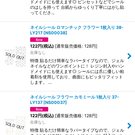
ドメイドにも使えます◎ ピンセットなどでシール
のはしを持って 台紙からゆっくり丁寧にはがし貼
ってくださ…
ネイルシール ロマンチック フラワー 1枚入り 38-
LY217
[
NS00038
]
122
円
(税込)
[
通常販売価格
:
128
円
]
在庫なし
特徴 貼るだけ簡単なラバータイプなので、ジェル
ネイルなどのワンポイントに！ レジン封入やハン
ドメイドにも使えます◎ シールには爪に優しい粘
着剤を使用しており、曲面にもピッタリフィット
します。 …
ネイルシール フラワー カモミール 1枚入り 37-
LY137
[
NS00037
]
122
円
(税込)
[
通常販売価格
:
128
円
]
在庫なし
特徴 貼るだけ簡単なラバータイプなので、ジェル