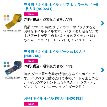
売り切り ネイル ホイル クリア ＆ カラー系 1〜9
1枚入り
[
N00241
]
74
円
(税込)
[
通常販売価格
:
77
円
]
商品について 特徴 クリアカラーやプラチナなど…
お得なネイルホイルです。 ペタペタと貼るだけで
本格アートが楽しめる♪ ネイルのアクセントはも
ちろん、クラフト・レジンにも！ バリエーシ…
売り切り ネイル ホイル ダーク系 1枚入り
[
N00240
]
74
円
(税込)
[
通常販売価格
:
77
円
]
特徴 ダーク系の色味が特徴的なネイルホイルで
す。 ペタペタと貼るだけで本格アートが楽しめる
♪ ネイルのアクセントはもちろん、クラフト・レ
ジンにも！ バリエーション 1.ダーク系 2.…
お得1 ネイル ホイル 1枚入り
[
N00192
]