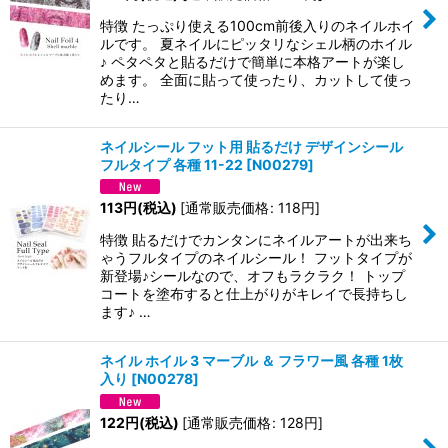
特徴 たっぷり使える100cm前後入りのネイルホイ
ルです。 夏ネイルにピッタリなシェル柄のホイル
♪ ペタペタと貼るだけで簡単に本格アートが楽し
めます。 全面に貼って使ったり、カットして使っ
たり…
ネイルシール フット用 貼るだけ デザインシール
フルタイプ 各種 11-22
[
N00279
]
113
円
(税込)
[
通常販売価格
:
118
円
]
特徴 貼るだけでカンタンにネイルアートが出来ち
ゃうフルタイプのネイルシール！ フットタイプが
新登場♪シールなので、オフもラクラク！ トップ
コートを塗布すると仕上がりがキレイで長持ちし
ます♪ …
ネイル ホイル 3 マーブル ＆ フラワー風 各種 1枚
入り
[
N00278
]
122
円
(税込)
[
通常販売価格
:
128
円
]