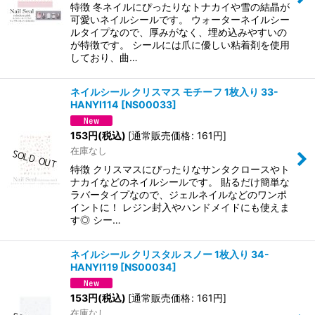
特徴 冬ネイルにぴったりなトナカイや雪の結晶が
可愛いネイルシールです。 ウォーターネイルシー
ルタイプなので、厚みがなく、埋め込みやすいの
が特徴です。 シールには爪に優しい粘着剤を使用
しており、曲…
ネイルシール クリスマス モチーフ 1枚入り 33-
HANYI114
[
NS00033
]
153
円
(税込)
[
通常販売価格
:
161
円
]
在庫なし
特徴 クリスマスにぴったりなサンタクロースやト
ナカイなどのネイルシールです。 貼るだけ簡単な
ラバータイプなので、ジェルネイルなどのワンポ
イントに！ レジン封入やハンドメイドにも使えま
す◎ シー…
ネイルシール クリスタル スノー 1枚入り 34-
HANYI119
[
NS00034
]
153
円
(税込)
[
通常販売価格
:
161
円
]
在庫なし