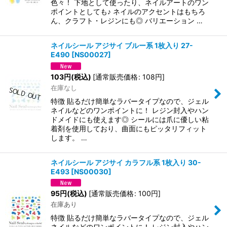
色々！ 下地として使ったり、ネイルアートのワン
ポイントとしても♪ ネイルのアクセントはもちろ
ん、クラフト・レジンにも◎ バリエーション …
ネイルシール アジサイ ブルー系 1枚入り 27-
E490
[
NS00027
]
103
円
(税込)
[
通常販売価格
:
108
円
]
在庫なし
特徴 貼るだけ簡単なラバータイプなので、ジェル
ネイルなどのワンポイントに！ レジン封入やハン
ドメイドにも使えます◎ シールには爪に優しい粘
着剤を使用しており、曲面にもピッタリフィット
します。 …
ネイルシール アジサイ カラフル系 1枚入り 30-
E493
[
NS00030
]
95
円
(税込)
[
通常販売価格
:
100
円
]
在庫あり
特徴 貼るだけ簡単なラバータイプなので、ジェル
ネイルなどのワンポイントに！ レジン封入やハン