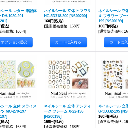
シール レター 筆記体
ネイルシール 立体 ヒマワリ
ネイルシール 立
DH-1020-201
HG-5D318-200
[
NS00200
]
＆ フラワー ブーケ 
201
]
160円
(税込)
199
[
NS00199
]
(税込)
[
通常販売価格
:
168円
]
160円
(税込)
販売価格
:
168円
]
[
通常販売価格
:
1
シール 立体 スライス
ネイルシール 立体 アンティ
ネイルシール 立体
 MO-270-197
ーク フレーム X-22-196
G-5D332-195
[
NS
197
]
[
NS00196
]
160円
(税込)
(税込)
160円
(税込)
[
通常販売価格
:
1
販売価格
:
168円
]
[
通常販売価格
:
168円
]