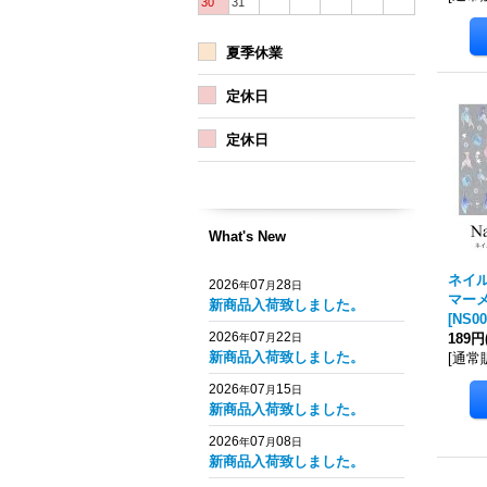
30
31
夏季休業
定休日
定休日
What's New
ネイル
2026
07
28
年
月
日
マーメ
新商品入荷致しました。
[
NS00
2026
07
22
189円
年
月
日
新商品入荷致しました。
[
通常
2026
07
15
年
月
日
新商品入荷致しました。
2026
07
08
年
月
日
新商品入荷致しました。