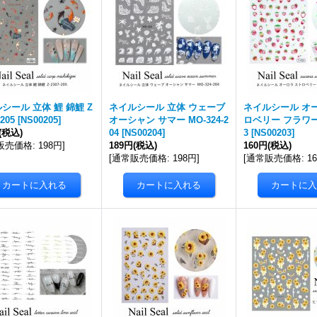
シール 立体 鯉 錦鯉 Z
ネイルシール 立体 ウェーブ
ネイルシール オ
-205
[
NS00205
]
オーシャン サマー MO-324-2
ロベリー フラワー Y
(税込)
04
[
NS00204
]
3
[
NS00203
]
販売価格
:
198円
]
189円
(税込)
160円
(税込)
[
通常販売価格
:
198円
]
[
通常販売価格
:
1