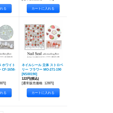
体 ホワイト
ネイルシール 立体 ストロベ
F-1658-
リー フラワー MO-271-190
[
NS00190
]
122円
(税込)
68円
]
[
通常販売価格
:
128円
]