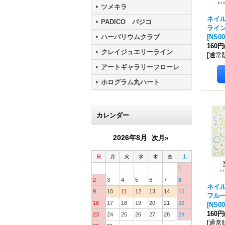
ツメキラ
ネイル
PADICO パジコ
ライン 
ハーバリウムクラブ
[
NS00
160円
クレイジュエリーライン
[
通常
アートギャラリーフローレ
ホログラム丸ハート
カレンダー
2026年8月
次月»
日
月
火
水
木
金
土
1
2
3
4
5
6
7
8
ネイル
9
10
11
12
13
14
15
フルーツ
16
17
18
19
20
21
22
[
NS00
160円
23
24
25
26
27
28
29
[
通常