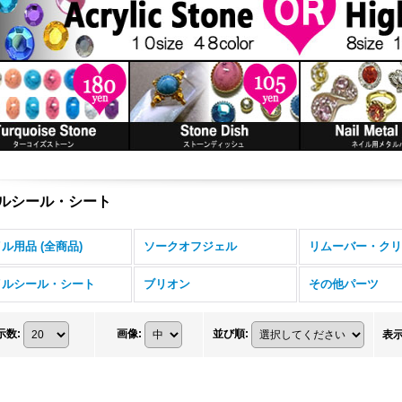
ルシール・シート
ル用品 (全商品)
ソークオフジェル
リムーバー・クリ
イルシール・シート
ブリオン
その他パーツ
示数
:
画像
:
並び順
:
表