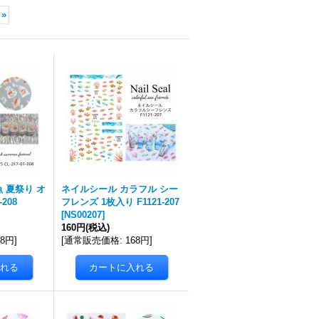
»
 夏祭り オ
ネイルシール カラフル シー
-208
フレンズ 1枚入り F1121-207
[
NS00207
]
160円
(税込)
98円
]
[
通常販売価格
:
168円
]