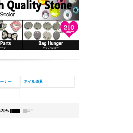
ーナー
ネイル道具
示方法
: