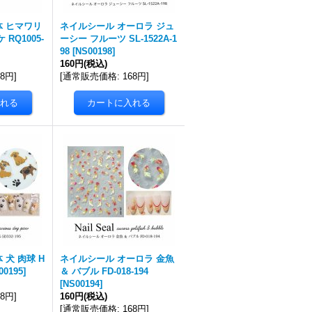
体 ヒマワリ
ネイルシール オーロラ ジュ
RQ1005-
ーシー フルーツ SL-1522A-1
98
[
NS00198
]
160円
(税込)
68円
]
[
通常販売価格
:
168円
]
 犬 肉球 H
ネイルシール オーロラ 金魚
00195
]
＆ バブル FD-018-194
[
NS00194
]
68円
]
160円
(税込)
[
通常販売価格
:
168円
]