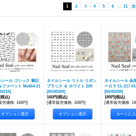
1
2
3
4
5
6
...
21
次
シール ゴシック 筆記
ネイルシール リトル リボン
ネイルシール 金魚
ルファベット Me664-21
ブラック ＆ ホワイト 209
ーロラ CL-217-01
00210
]
[
NS00209
]
[
NS00208
]
(税込)
160円
(税込)
189円
(税込)
販売価格
:
168円
]
[
通常販売価格
:
168円
]
[
通常販売価格
:
1