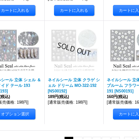
シール 立体 シェル ＆
ネイルシール 立体 クラゲ シ
ネイルシール 立
イド テール 193
ェル ドリーム MO-322-192
ブルーム フラワー C
193
]
[
NS00192
]
191
[
NS00191
]
(税込)
189円
(税込)
160円
(税込)
販売価格
:
198円
]
[
通常販売価格
:
198円
]
[
通常販売価格
:
1