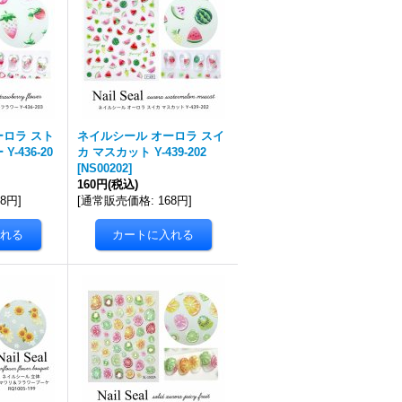
ーロラ スト
ネイルシール オーロラ スイ
-436-20
カ マスカット Y-439-202
[
NS00202
]
160円
(税込)
68円
]
[
通常販売価格
:
168円
]