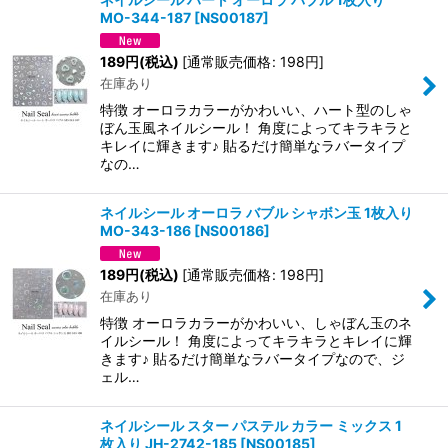
MO-344-187
[
NS00187
]
189
円
(税込)
[
通常販売価格
:
198
円
]
在庫あり
特徴 オーロラカラーがかわいい、ハート型のしゃ
ぼん玉風ネイルシール！ 角度によってキラキラと
キレイに輝きます♪ 貼るだけ簡単なラバータイプ
なの…
ネイルシール オーロラ バブル シャボン玉 1枚入り
MO-343-186
[
NS00186
]
189
円
(税込)
[
通常販売価格
:
198
円
]
在庫あり
特徴 オーロラカラーがかわいい、しゃぼん玉のネ
イルシール！ 角度によってキラキラとキレイに輝
きます♪ 貼るだけ簡単なラバータイプなので、ジ
ェル…
ネイルシール スター パステル カラー ミックス 1
枚入り JH-2742-185
[
NS00185
]