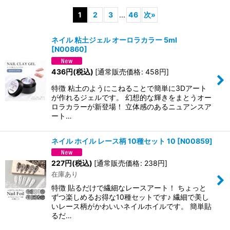
1
2
3
...
46
次
»
並び順
:
ネイル 粘土ジェル オーロラカラー 5ml
[
N00860
]
絞り込む
436
円
(税込)
[
通常販売価格
:
458
円
]
特徴 粘土のようにこねることで簡単に3Dアート
が作れるジェルです。 幻想的な輝きをまとうオー
ロラカラーが新登場！ 立体感のあるニュアンスア
ート…
ネイル ホイル レース柄 10種セット 10
[
N00859
]
227
円
(税込)
[
通常販売価格
:
238
円
]
在庫あり
特徴 貼るだけで繊細なレースアート！ ちょっと
ずつ楽しめるお得な10種セットです♪ 繊細で美し
いレース柄がかわいいネイルホイルです。 簡単貼
るだ…