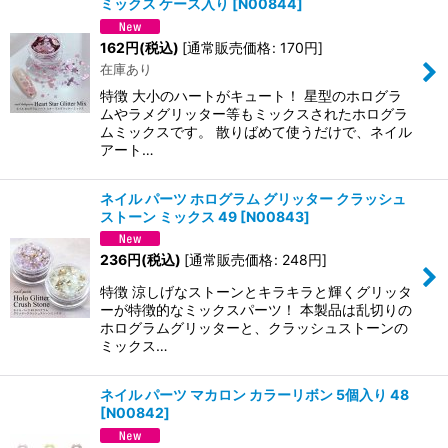
ミックス ケース入り
[
N00844
]
162
円
(税込)
[
通常販売価格
:
170
円
]
在庫あり
特徴 大小のハートがキュート！ 星型のホログラ
ムやラメグリッター等もミックスされたホログラ
ムミックスです。 散りばめて使うだけで、ネイル
アート…
ネイル パーツ ホログラム グリッター クラッシュ
ストーン ミックス 49
[
N00843
]
236
円
(税込)
[
通常販売価格
:
248
円
]
特徴 涼しげなストーンとキラキラと輝くグリッタ
ーが特徴的なミックスパーツ！ 本製品は乱切りの
ホログラムグリッターと、クラッシュストーンの
ミックス…
ネイル パーツ マカロン カラーリボン 5個入り 48
[
N00842
]