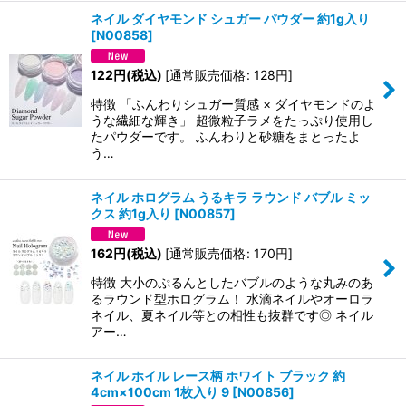
ネイル ダイヤモンド シュガー パウダー 約1g入り
[
N00858
]
122
円
(税込)
[
通常販売価格
:
128
円
]
特徴 「ふんわりシュガー質感 × ダイヤモンドのよ
うな繊細な輝き」 超微粒子ラメをたっぷり使用し
たパウダーです。 ふんわりと砂糖をまとったよ
う…
ネイル ホログラム うるキラ ラウンド バブル ミッ
クス 約1g入り
[
N00857
]
162
円
(税込)
[
通常販売価格
:
170
円
]
特徴 大小のぷるんとしたバブルのような丸みのあ
るラウンド型ホログラム！ 水滴ネイルやオーロラ
ネイル、夏ネイル等との相性も抜群です◎ ネイル
アー…
ネイル ホイル レース柄 ホワイト ブラック 約
4cm×100cm 1枚入り 9
[
N00856
]