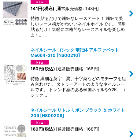
141
円
(税込)
[
通常販売価格
:
148
円
]
特徴 貼るだけで繊細なレースアート！ 繊細で美
しいレース柄がかわいいネイルホイルです。 簡単
貼るだけ！気軽に本格的なレースネイルを楽しめ
ます。…
ネイルシール ゴシック 筆記体 アルファベット
Me664-210
[
NS00210
]
160
円
(税込)
[
通常販売価格
:
168
円
]
特徴 繊細な英字、翼、十字架などのモチーフを組
み合わせた、タトゥーアートのようなネイルシー
ルです。 トレンド感のある韓国ネイルやY2K、ゴ
シック…
ネイルシール リトル リボン ブラック ＆ ホワイト
209
[
NS00209
]
160
円
(税込)
[
通常販売価格
:
168
円
]