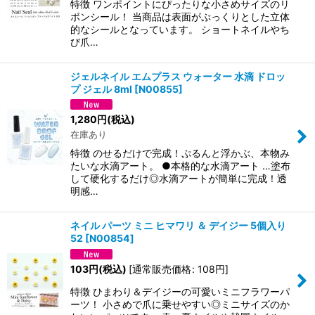
特徴 ワンポイントにぴったりな小さめサイズのリ
ボンシール！ 当商品は表面がぷっくりとした立体
的なシールとなっています。 ショートネイルやち
び爪…
ジェルネイル エムプラス ウォーター 水滴 ドロッ
プ ジェル 8ml
[
N00855
]
1,280
円
(税込)
在庫あり
特徴 のせるだけで完成！ぷるんと浮かぶ、本物み
たいな水滴アート。 ●本格的な水滴アート …塗布
して硬化するだけ◎水滴アートが簡単に完成！透
明感…
ネイル パーツ ミニ ヒマワリ ＆ デイジー 5個入り
52
[
N00854
]
103
円
(税込)
[
通常販売価格
:
108
円
]
特徴 ひまわり＆デイジーの可愛いミニフラワーパ
ーツ！ 小さめで爪に乗せやすい◎ミニサイズのか