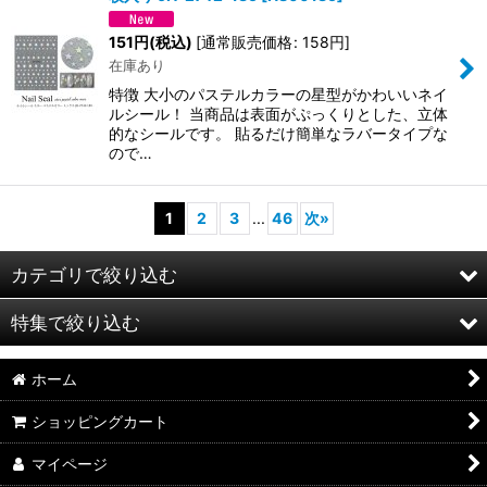
151
円
(税込)
[
通常販売価格
:
158
円
]
在庫あり
特徴 大小のパステルカラーの星型がかわいいネイ
ルシール！ 当商品は表面がぷっくりとした、立体
的なシールです。 貼るだけ簡単なラバータイプな
ので…
1
2
3
...
46
次
»
カテゴリで絞り込む
特集で絞り込む
セット販売・アウトレットコーナー
ホーム
NEWガラス製ストーン（ホットフィックス）
レジンクラブ
ショッピングカート
高品質ガラス製ストーン
ツメキラ
マイページ
ラインストーン 天然石風
PADICO パジコ