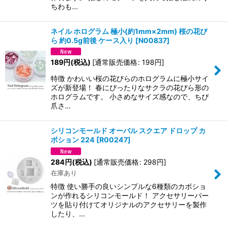
ちわも…
ネイル ホログラム 極小(約1mm×2mm) 桜の花び
ら 約0.5g前後 ケース入り
[
N00837
]
189
円
(税込)
[
通常販売価格
:
198
円
]
特徴 かわいい桜の花びらのホログラムに極小サイ
ズが新登場！ 春にぴったりなサクラの花びら形の
ホログラムです。 小さめなサイズ感なので、ちび
爪さ…
シリコンモールド オーバル スクエア ドロップ カ
ボション 224
[
R00247
]
284
円
(税込)
[
通常販売価格
:
298
円
]
在庫あり
特徴 使い勝手の良いシンプルな6種類のカボショ
ンが作れるシリコンモールド！ アクセサリーパー
ツを貼り付けてオリジナルのアクセサリーを製作
したり、…