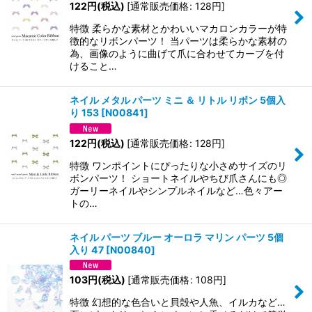
122
円
(税込)
[
通常販売価格
:
128
円
]
特徴 柔らかな素材とかわいいマカロンカラーが特
徴的なリボンパーツ！ 当パーツは柔らかな素材の
為、画像のように曲げて爪に合わせてカーブを付
けること…
ネイル メタル パーツ ミニ ＆ リトル リボン 5個入
り 153
[
N00841
]
122
円
(税込)
[
通常販売価格
:
128
円
]
特徴 ワンポイントにぴったりな小さめサイズのリ
ボンパーツ！ ショートネイルやちび爪さんにも◎
ガーリーネイルやシンプルネイルなど…色々アー
トの…
ネイル パーツ ブルー オーロラ マリン パーツ 5個
入り 47
[
N00840
]
103
円
(税込)
[
通常販売価格
:
108
円
]
特徴 幻想的な色合いと貝殻や人魚、イルカなど…