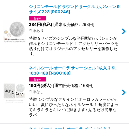
シリコンモールド ラウンド サークル カボション 9
サイズ 223
[
R00246
]
284
円
(税込)
[
通常販売価格
:
298
円
]
在庫あり
特徴 9サイズのシンプルな半円型のカボションが
作れるシリコンモールド！ アクセサリーパーツを
貼り付けてオリジナルのアクセサリーを製作した
り、 …
ネイルシール オーロラ サマー シェル 1枚入り SL-
1038-188
[
NS00188
]
160
円
(税込)
[
通常販売価格
:
168
円
]
在庫なし
特徴 シンプルなデザインとオーロラカラーがかわ
いい、夏にぴったりなネイルシール！ 角度によっ
てキラキラとキレイに輝きます♪ 貼るだけ簡単な
ラバ…
ネイルシール ハート オーロラ バブル 1枚入り