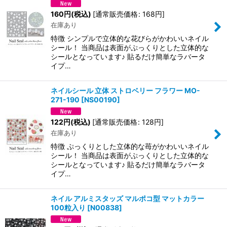
160
円
(税込)
[
通常販売価格
:
168
円
]
在庫あり
特徴 シンプルで立体的な花びらがかわいいネイル
シール！ 当商品は表面がぷっくりとした立体的な
シールとなっています♪ 貼るだけ簡単なラバータ
イプ…
ネイルシール 立体 ストロベリー フラワー MO-
271-190
[
NS00190
]
122
円
(税込)
[
通常販売価格
:
128
円
]
在庫あり
特徴 ぷっくりとした立体的な苺がかわいいネイル
シール！ 当商品は表面がぷっくりとした立体的な
シールとなっています♪ 貼るだけ簡単なラバータ
イプ…
ネイル アルミスタッズ マルポコ型 マットカラー
100粒入り
[
N00838
]