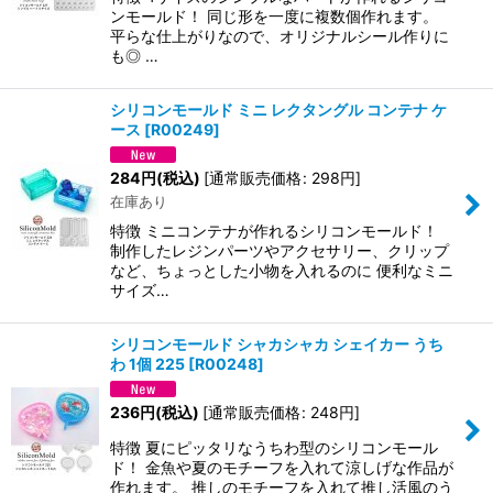
ンモールド！ 同じ形を一度に複数個作れます。
平らな仕上がりなので、オリジナルシール作りに
も◎ …
シリコンモールド ミニ レクタングル コンテナ ケ
ース
[
R00249
]
284
円
(税込)
[
通常販売価格
:
298
円
]
在庫あり
特徴 ミニコンテナが作れるシリコンモールド！
制作したレジンパーツやアクセサリー、クリップ
など、ちょっとした小物を入れるのに 便利なミニ
サイズ…
シリコンモールド シャカシャカ シェイカー うち
わ 1個 225
[
R00248
]
236
円
(税込)
[
通常販売価格
:
248
円
]
特徴 夏にピッタリなうちわ型のシリコンモール
ド！ 金魚や夏のモチーフを入れて涼しげな作品が
作れます。 推しのモチーフを入れて推し活風のう