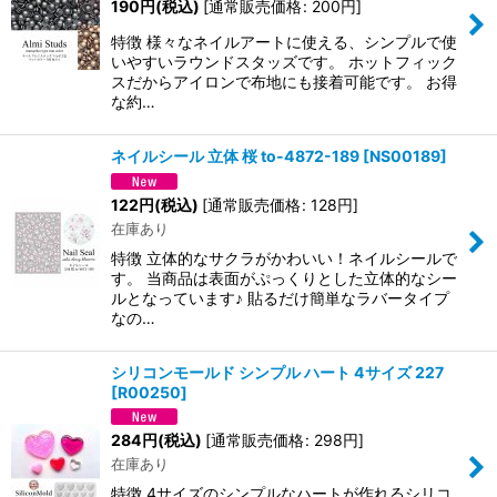
190
円
(税込)
[
通常販売価格
:
200
円
]
特徴 様々なネイルアートに使える、シンプルで使
いやすいラウンドスタッズです。 ホットフィック
スだからアイロンで布地にも接着可能です。 お得
な約…
ネイルシール 立体 桜 to-4872-189
[
NS00189
]
122
円
(税込)
[
通常販売価格
:
128
円
]
在庫あり
特徴 立体的なサクラがかわいい！ネイルシールで
す。 当商品は表面がぷっくりとした立体的なシー
ルとなっています♪ 貼るだけ簡単なラバータイプ
なの…
シリコンモールド シンプル ハート 4サイズ 227
[
R00250
]
284
円
(税込)
[
通常販売価格
:
298
円
]
在庫あり
特徴 4サイズのシンプルなハートが作れるシリコ