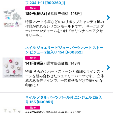
フ 234 1-11
[
R00260_1
]
189
円
(税込)
[
通常販売価格
:
198
円
]
特徴 ハートや星などのロリポップキャンディ風の
作品が作れるシリコンモールドです。 キーホルダ
ーパーツやチャームをつけてオリジナルのアクセ
サリーを…
ネイル ジュエリー ビジュー パーツ ハート ストー
ン ビジュー 2個入り 154
[
N00852
]
141
円
(税込)
[
通常販売価格
:
148
円
]
特徴 きらめくハートストーンと繊細なラインスト
ーンを組み合わせたジュエリーパーツです。 立体
感のあるデザインで、一粒乗せるだけで華やかな
印象に！…
ネイル メタル パーツ パール付 エンジェル 2個入
り 155
[
N00851
]
141
円
(税込)
[
通常販売価格
:
148
円
]