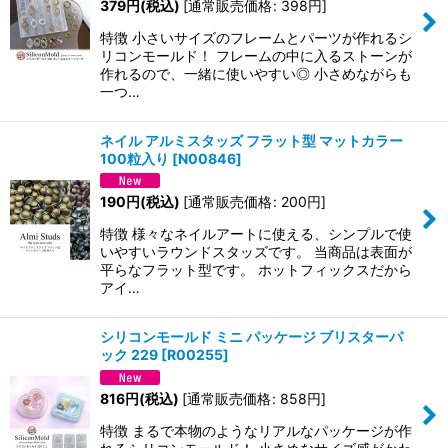
379
円
(税込)
[
通常販売価格
:
398
円
]
特徴 小さいサイズのフレームとパーツが作れるシ
リコンモールド！ フレームの中に入るストーンが
作れるので、一緒に使いやすい◎ 小さめながらも
一つ…
ネイル アルミスタッズ フラット型 マットカラー
100粒入り
[
N00846
]
190
円
(税込)
[
通常販売価格
:
200
円
]
特徴 様々なネイルアートに使える、シンプルで使
いやすいラウンドスタッズです。 当商品は表面が
平らなフラット型です。 ホットフィックスだから
アイ…
シリコンモールド ミニ パッケージ ブリスターパ
ック 229
[
R00255
]
816
円
(税込)
[
通常販売価格
:
858
円
]
特徴 まるで本物のようなリアルなパッケージが作