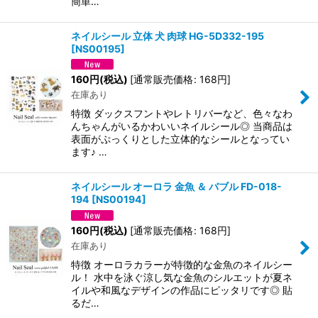
簡単…
ネイルシール 立体 犬 肉球 HG-5D332-195
[
NS00195
]
160
円
(税込)
[
通常販売価格
:
168
円
]
在庫あり
特徴 ダックスフントやレトリバーなど、色々なわ
んちゃんがいるかわいいネイルシール◎ 当商品は
表面がぷっくりとした立体的なシールとなってい
ます♪ …
ネイルシール オーロラ 金魚 ＆ バブル FD-018-
194
[
NS00194
]
160
円
(税込)
[
通常販売価格
:
168
円
]
在庫あり
特徴 オーロラカラーが特徴的な金魚のネイルシー
ル！ 水中を泳ぐ涼し気な金魚のシルエットが夏ネ
イルや和風なデザインの作品にピッタリです◎ 貼
るだ…