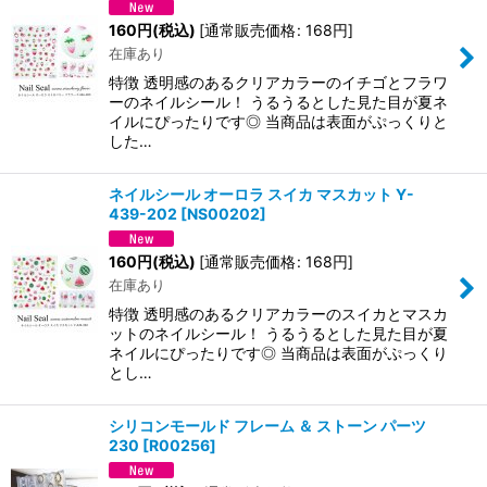
160
円
(税込)
[
通常販売価格
:
168
円
]
在庫あり
特徴 透明感のあるクリアカラーのイチゴとフラワ
ーのネイルシール！ うるうるとした見た目が夏ネ
イルにぴったりです◎ 当商品は表面がぷっくりと
した…
ネイルシール オーロラ スイカ マスカット Y-
439-202
[
NS00202
]
160
円
(税込)
[
通常販売価格
:
168
円
]
在庫あり
特徴 透明感のあるクリアカラーのスイカとマスカ
ットのネイルシール！ うるうるとした見た目が夏
ネイルにぴったりです◎ 当商品は表面がぷっくり
とし…
シリコンモールド フレーム ＆ ストーン パーツ
230
[
R00256
]