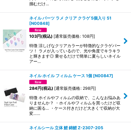
掴むだけ…
ネイル パーツ ラメ クリア クラゲ 5個入り 51
[
N00848
]
103
円
(税込)
[
通常販売価格
:
108
円
]
特徴 涼しげなクリアカラーが特徴的なクラゲパー
ツ！ ラメが入っているので、光や角度でキラキラ
と輝きます◎ 乗せるだけで簡単に夏らしいネイル
アー…
ネイル ホイル フィルム ケース 1個
[
N00847
]
284
円
(税込)
[
通常販売価格
:
298
円
]
特徴 ホイルやフィルムの収納で、こんなお悩みあ
りませんか？ ・ホイルやフィルムを買ったけど収
納に困る… ・ケース付きだけど大きくて収納が大
変……
ネイルシール 立体 鯉 錦鯉 Z-2307-205