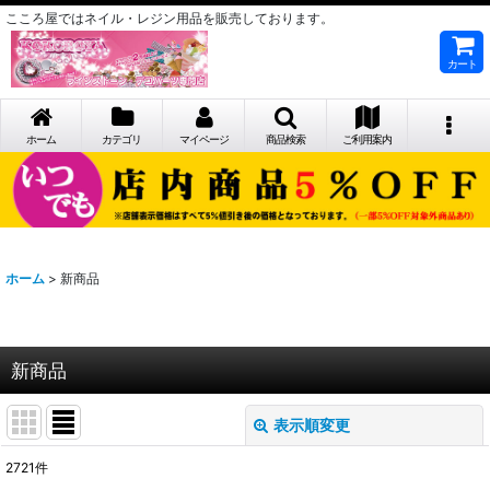
こころ屋ではネイル・レジン用品を販売しております。
カート
ホーム
カテゴリ
マイページ
商品検索
ご利用案内
ホーム
>
新商品
新商品
表示順変更
閉じる
2721
件
表示数
: