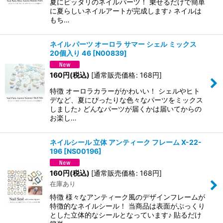
夏にピッタリのネイルパーツ！ 乗せるだけで簡単
に夏らしいネイルアートが完成します♪ ネイルは
もち…
ネイル パーツ オーロラ サマー シェル ミックス
20個入り 46
[
N00839
]
160
円
(税込)
[
通常販売価格
:
168
円
]
特徴 オーロラカラーがかわいい！ シェルやヒト
デなど、夏にぴったりな色々なパーツをミックス
しました♪ どんなパーツが届くかは届いてからの
お楽し…
ネイルシール 立体 アンティーク フレーム X-22-
196
[
NS00196
]
160
円
(税込)
[
通常販売価格
:
168
円
]
在庫あり
特徴 様々なアンティーク風のデザインフレームが
特徴的なネイルシール！ 当商品は表面がぷっくり
とした立体的なシールとなっています♪ 貼るだけ