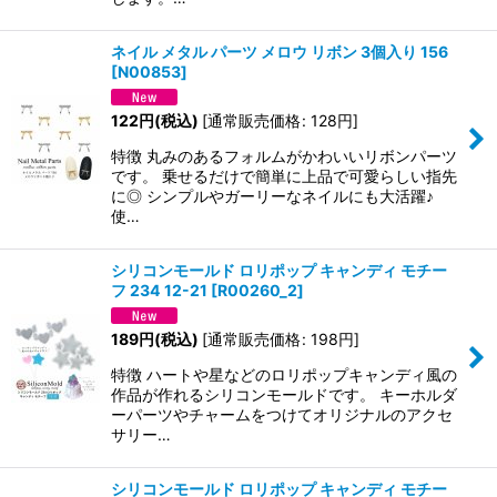
ネイル メタル パーツ メロウ リボン 3個入り 156
[
N00853
]
122
円
(税込)
[
通常販売価格
:
128
円
]
特徴 丸みのあるフォルムがかわいいリボンパーツ
です。 乗せるだけで簡単に上品で可愛らしい指先
に◎ シンプルやガーリーなネイルにも大活躍♪
使…
シリコンモールド ロリポップ キャンディ モチー
フ 234 12-21
[
R00260_2
]
189
円
(税込)
[
通常販売価格
:
198
円
]
特徴 ハートや星などのロリポップキャンディ風の
作品が作れるシリコンモールドです。 キーホルダ
ーパーツやチャームをつけてオリジナルのアクセ
サリー…
シリコンモールド ロリポップ キャンディ モチー