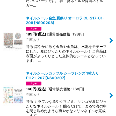
わいいパーツです。 春・夏ネイルや韓国ネイル、
ガー…
ネイルシール 金魚 夏祭り オーロラ CL-217-01-
208
[
NS00208
]
189
円
(税込)
[
通常販売価格
:
198
円
]
在庫あり
特徴 涼やかに泳ぐ金魚や金魚鉢、水泡をモチーフ
にした、夏にぴったりのネイルシール！ 当商品は
表面がぷっくりとした立体的なシールとなってい
ます。 …
ネイルシール カラフル シーフレンズ 1枚入り
F1121-207
[
NS00207
]
160
円
(税込)
[
通常販売価格
:
168
円
]
在庫あり
特徴 カラフルな魚やクマノミ、サンゴが夏にぴっ
たりなネイルシール！ 貼るだけで、まるで海の中
を閉じ込めたような爽やかなマリンネイルが完成
します。…