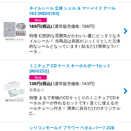
ネイルシール 立体 シェル ＆ マーメイド テール
193
[
NS00193
]
189
円
(税込)
[
通常販売価格
:
198
円
]
特徴 幻想的な雰囲気がかわいい夏にピッタリなネ
イルシール！ 当商品は表面がぷっくりとした立体
的なシールとなっています♪ 貼るだけ簡単なラバ
ータ…
ミニチュア CD ケース キーホルダー 1セット
[
R00252
]
136
円
(税込)
[
通常販売価格
:
143
円
]
在庫あり
特徴 まるで本物のCDそっくりのミニチュアCDキ
ーホルダーが作れるセットです♪ 直ぐに使えるボ
ールチェーン付き！ 簡単に自分だけのオリジナル
C…
シリコンモールド フラワー ペタル パーツ 228