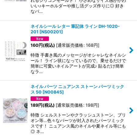
れるシリコンモールド！ 小さめなサイズ感がかわ
いい♪キーホルダーや推し活グッズ作りに◎ 好き
なパ…
ネイルシール レター 筆記体 ライン DH-1020-
201
[
NS00201
]
160
円
(税込)
[
通常販売価格
:
168
円
]
特徴 手書き風のメッセージがオシャレなネイルシ
ール！ ライン状になっているので、乗せるだけで
簡単に可愛いネイルアートが完成♪ 貼るだけ簡単
なラ…
ネイル パーツ ニュアンス ストーン パーツミック
ス 50
[
N00845
]
189
円
(税込)
[
通常販売価格
:
198
円
]
特徴 シェルストーンやクラッシュストーン、ブリ
オン等…色々なパーツが封入されたパーツミック
スです！ ニュアンス風のネイルや夏ネイル等にも
◎ ネ…