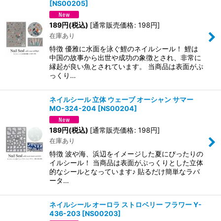
[
NS00205
]
189
円
(税込)
[
通常販売価格
:
198
円
]
在庫あり
特徴 優雅に水面を泳ぐ鯉のネイルシール！ 鯉は
中国の故事から出世や成功の象徴とされ、非常に
縁起が良い魚とされています。 当商品は表面がぷ
っくり…
ネイルシール 立体 ウェーブ オーシャン サマー
MO-324-204
[
NS00204
]
189
円
(税込)
[
通常販売価格
:
198
円
]
在庫あり
特徴 波や海、浜辺をイメージした夏にぴったりの
イルシール！ 当商品は表面がぷっくりとした立体
的なシールとなっています♪ 貼るだけ簡単なラバ
ータ…
ネイルシール オーロラ ストロベリー フラワー Y-
436-203
[
NS00203
]