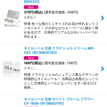
[
R00251
]
379
円
(税込)
[
通常販売価格
:
398
円
]
在庫あり
特徴 色々な形のミニサイズのお花が作れるシリコ
ンモールド！ 小さめながらも一つ一つに細かく柄
があるので、立体的でリアルなかわいいパーツが
作れます…
ネイルシール 立体 クラゲ シェル ドリーム MO-
322-192
[
NS00192
]
189
円
(税込)
[
通常販売価格
:
198
円
]
在庫なし
特徴 クラゲとシェルのニュアンス風なデザインが
特徴的なネイルシール！ 当商品は表面がぷっくり
とした立体的なシールとなっています♪ 貼るだけ
簡単…
ネイルシール 立体 ホワイト ブルーム フラワー
CF-1658-191
[
NS00191
]