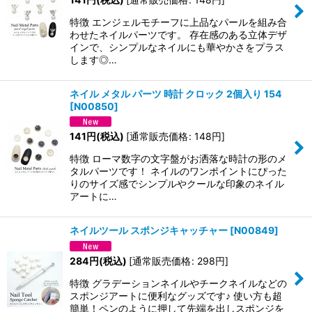
特徴 エンジェルモチーフに上品なパールを組み合
わせたネイルパーツです。 存在感のある立体デザ
インで、シンプルなネイルにも華やかさをプラス
します◎…
ネイル メタル パーツ 時計 クロック 2個入り 154
[
N00850
]
141
円
(税込)
[
通常販売価格
:
148
円
]
特徴 ローマ数字の文字盤がお洒落な時計の形のメ
タルパーツです！ ネイルのワンポイントにぴった
りのサイズ感でシンプルやクールな印象のネイル
アートに…
ネイルツール スポンジキャッチャー
[
N00849
]
284
円
(税込)
[
通常販売価格
:
298
円
]
特徴 グラデーションネイルやチークネイルなどの
スポンジアートに便利なグッズです♪ 使い方も超
簡単！ペンのように押して先端を出しスポンジを