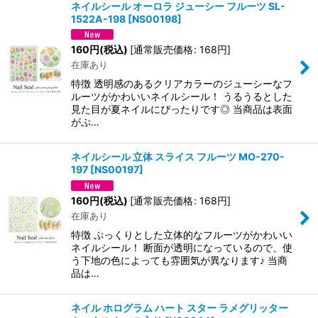
ネイルシール オーロラ ジューシー フルーツ SL-
1522A-198
[
NS00198
]
160
円
(税込)
[
通常販売価格
:
168
円
]
在庫あり
特徴 透明感のあるクリアカラーのジューシーなフ
ルーツがかわいいネイルシール！ うるうるとした
見た目が夏ネイルにぴったりです◎ 当商品は表面
がぷ…
ネイルシール 立体 スライス フルーツ MO-270-
197
[
NS00197
]
160
円
(税込)
[
通常販売価格
:
168
円
]
在庫あり
特徴 ぷっくりとした立体的なフルーツがかわいい
ネイルシール！ 断面が透明になっているので、使
う下地の色によっても雰囲気が異なります♪ 当商
品は…
ネイル ホログラム ハート スター ラメグリッター