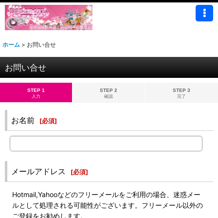
ホーム
>
お問い合せ
お問い合せ
STEP 1
STEP 2
STEP 3
入力
確認
完了
お名前
[
必須
]
メールアドレス
[
必須
]
Hotmail,Yahooなどのフリーメールをご利用の場合、迷惑メー
ルとして処理される可能性がございます。フリーメール以外の
ご登録をお勧めします。