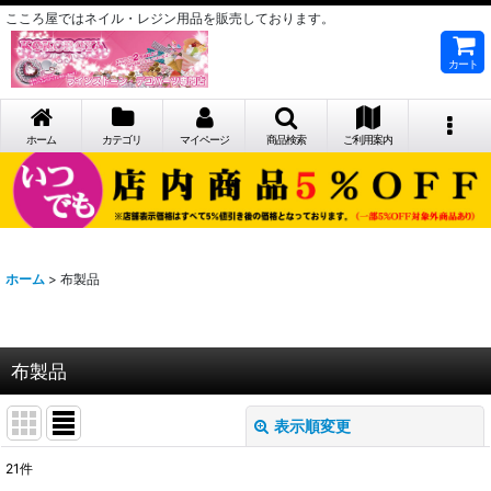
こころ屋ではネイル・レジン用品を販売しております。
カート
ホーム
カテゴリ
マイページ
商品検索
ご利用案内
ホーム
>
布製品
布製品
表示順変更
閉じる
21
件
サブカテゴリ
: