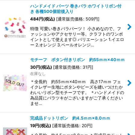
ハンドメイド パーツ 巻きバラ ホワイトリボン付
き 各種500個前後入り
484
円
(税込)
[
通常販売価格
:
509
円
]
特徴 可愛い巻きバラパーツ！ 小さめなので、フ
ァッションやアクセサリー等、クラフトのワンポ
イントとして使えます◎ バリエーション 1.イエロ
ー 2.オレンジ 3.ペールオレンジ…
モチーフ ボタン付きリボン 約55ｍｍ×40ｍｍ
30
円
(税込)
[
通常販売価格
:
31
円
]
在庫なし
＊全長約 約55ｍｍ×40ｍｍ 高さ17ｍｍ フェ
イクレザー生地にボタンやビーズを縫いつけたか
わいいリボン型モチーフです。 ＊ハンドメイドの
為品質にバラツキがございますがご了承ください
ませ…
完成品ドットリボン 約4.5ｍｍ×8.0ｍｍ
19
円
(税込)
[
通常販売価格
:
20
円
]