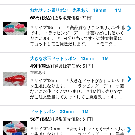
無地サテン風リボン 光沢あり 18ｍｍ 1Ｍ
68
円
(税込)
[
通常販売価格
:
71
円
]
＊サイズ18ｍｍ ＊高品質なサテン風リボン生地
です。 ＊ラッピング・デコ・手芸などにお使いく
ださいませ。 ＊1Ｍ切り売りですがご注文数量に
てカットしてご発送致します。 ＊モニタ…
大きな水玉ドットリボン 12ｍｍ 1Ｍ
49
円
(税込)
[
通常販売価格
:
51
円
]
在庫あり
＊サイズ12ｍｍ ＊大きなドットがかわいいリボ
ン生地になります。 ラッピング・デコ・手芸
などにお使いくださいませ。 ＊1Ｍ切り売りです
がご注文数量にてカットしてご発送致します。 …
ドットリボン 20ｍｍ 1Ｍ
58
円
(税込)
[
通常販売価格
:
61
円
]
＊サイズ20ｍｍ ＊細かいドットがかわいいリボ
ン生地になります。 ラッピング・デコ・手芸