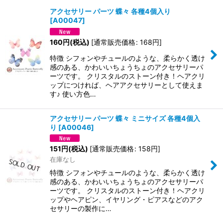
アクセサリー パーツ 蝶々 各種4個入り
[
A00047
]
表示数
:
160
円
(税込)
[
通常販売価格
:
168
円
]
並び順
:
特徴 シフォンやチュールのような、柔らかく透け
感のある、かわいいちょうちょのアクセサリーパ
ーツです。 クリスタルのストーン付き！ヘアクリ
絞り込む
ップにつければ、ヘアアクセサリーとして使えま
す♪ 使い方色…
アクセサリー パーツ 蝶々 ミニサイズ 各種4個入
り
[
A00046
]
151
円
(税込)
[
通常販売価格
:
158
円
]
在庫なし
特徴 シフォンやチュールのような、柔らかく透け
感のある、かわいいちょうちょのアクセサリーパ
ーツです。 クリスタルのストーン付き！ヘアクリ
ップやヘアピン、イヤリング・ピアスなどのアク
セサリーの製作に…