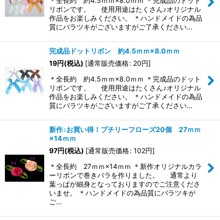
＊全長約 約4.5ｍｍ×8.0ｍｍ ＊完成品のドット
リボンです。 使用用途はたくさん♪オリジナル
作品をお楽しみください。 ＊ハンドメイドの為品
質にバラツキがございますがご了承ください…
完成品ドットリボン 約4.5ｍｍ×8.0ｍｍ
19
円
(税込)
[
通常販売価格
:
20
円
]
＊全長約 約4.5ｍｍ×8.0ｍｍ ＊完成品のドット
リボンです。 使用用途はたくさん♪オリジナル
作品をお楽しみください。 ＊ハンドメイドの為品
質にバラツキがございますがご了承ください…
新作♪お買い得！プチリーフローズ20個 27ｍｍ
×14ｍｍ
97
円
(税込)
[
通常販売価格
:
102
円
]
＊全長約 27ｍｍ×14ｍｍ ＊新作オリジナルカラ
ーリボンで巻きバラを作りました。 通常より
葉っぱが細身となっておりますのでご注意くださ
いませ。 ＊ハンドメイドの為品質にバラツキが
ご…