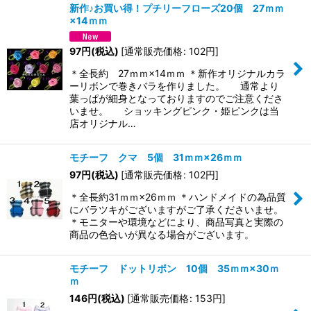
新作♪お買い得！プチリーフローズ20個 27ｍｍ
×14ｍｍ
97
円
(税込)
[
通常販売価格
:
102
円
]
＊全長約 27ｍｍ×14ｍｍ ＊新作オリジナルカラ
ーリボンで巻きバラを作りました。 通常より
葉っぱが細身となっておりますのでご注意くださ
いませ。 ショッキングピンク・姫ピンクは当
店オリジナル…
モチーフ クマ 5個 31ｍｍ×26ｍｍ
97
円
(税込)
[
通常販売価格
:
102
円
]
＊全長約31ｍｍ×26ｍｍ ＊ハンドメイドの為品質
にバラツキがございますがご了承くださいませ。
＊モニターや環境などにより、商品写真と実際の
商品の色合いが異なる場合がございます。
モチーフ ドットリボン 10個 35ｍｍ×30ｍ
ｍ
146
円
(税込)
[
通常販売価格
:
153
円
]