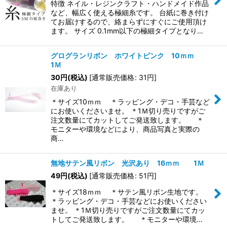
特徴 ネイル・レジンクラフト・ハンドメイド作品
など、幅広く使える極細糸です。 台紙に巻き付け
てお届けするので、絡まらずにすぐにご使用頂け
ます。 サイズ 0.1mm以下の極細タイプとなり…
グログランリボン ホワイトピンク 10ｍｍ
1Ｍ
30
円
(税込)
[
通常販売価格
:
31
円
]
在庫あり
＊サイズ10ｍｍ ＊ラッピング・デコ・手芸など
にお使いくださいませ。 ＊1Ｍ切り売りですがご
注文数量にてカットしてご発送致します。 ＊
モニターや環境などにより、商品写真と実際の
商…
無地サテン風リボン 光沢あり 16ｍｍ 1Ｍ
49
円
(税込)
[
通常販売価格
:
51
円
]
＊サイズ18ｍｍ ＊サテン風リボン生地です。
＊ラッピング・デコ・手芸などにお使いください
ませ。 ＊1Ｍ切り売りですがご注文数量にてカッ
トしてご発送致します。 ＊モニターや環境…