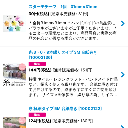
スターモチーフ 1個 31mm×31mm
30
円
(税込)
[
通常販売価格
:
31
円
]
＊全長31mm×31mm ＊ハンドメイドの為品質に
バラツキがございますがご了承くださいませ。 ＊
モニターや環境などにより、商品写真と実際の商
品の色合いが異なる場合がございます。
糸 3・6・9本綴りタイプ 3M 台紙巻き
[
10002136
]
144
円
(税込)
[
通常販売価格
:
151
円
]
特徴 ネイル・レジンクラフト・ハンドメイド作品
など、幅広く使える綴り糸です。 台紙に巻き付け
てお届けするので、絡まらずにすぐにご使用頂け
ます。 サイズ ※画像参照 綴り糸の為、サイズ…
糸 極細タイプ 5M 台紙巻き
[
10002122
]
124
円
(税込)
[
通常販売価格
:
130
円
]