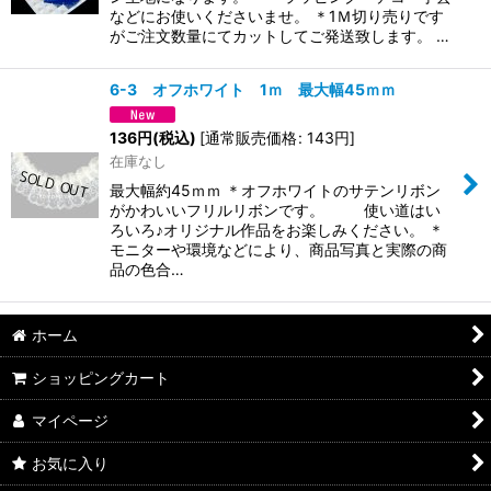
などにお使いくださいませ。 ＊1Ｍ切り売りです
がご注文数量にてカットしてご発送致します。 …
6-3 オフホワイト 1ｍ 最大幅45ｍｍ
136
円
(税込)
[
通常販売価格
:
143
円
]
在庫なし
最大幅約45ｍｍ ＊オフホワイトのサテンリボン
がかわいいフリルリボンです。 使い道はい
ろいろ♪オリジナル作品をお楽しみください。 ＊
モニターや環境などにより、商品写真と実際の商
品の色合…
ホーム
ショッピングカート
マイページ
お気に入り