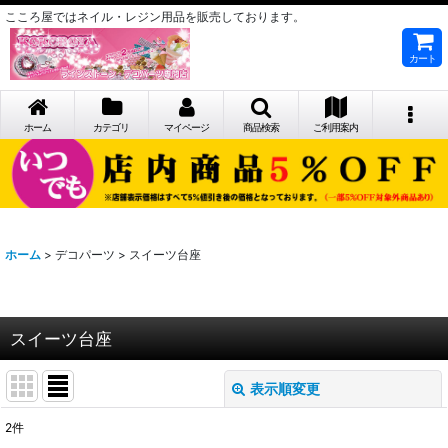
こころ屋ではネイル・レジン用品を販売しております。
カート
ホーム
カテゴリ
マイページ
商品検索
ご利用案内
ホーム
>
デコパーツ
>
スイーツ台座
スイーツ台座
表示順変更
閉じる
2
件
表示数
: