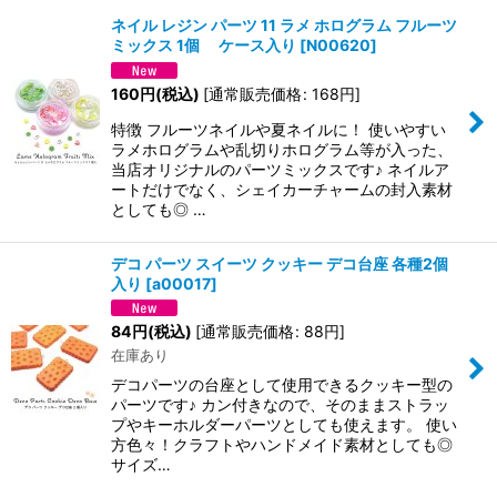
ネイル レジン パーツ 11 ラメ ホログラム フルーツ
ミックス 1個 ケース入り
[
N00620
]
並び順
:
160
円
(税込)
[
通常販売価格
:
168
円
]
絞り込む
特徴 フルーツネイルや夏ネイルに！ 使いやすい
ラメホログラムや乱切りホログラム等が入った、
当店オリジナルのパーツミックスです♪ ネイルア
ートだけでなく、シェイカーチャームの封入素材
としても◎ …
デコ パーツ スイーツ クッキー デコ台座 各種2個
入り
[
a00017
]
84
円
(税込)
[
通常販売価格
:
88
円
]
在庫あり
デコパーツの台座として使用できるクッキー型の
パーツです♪ カン付きなので、そのままストラッ
プやキーホルダーパーツとしても使えます。 使い
方色々！クラフトやハンドメイド素材としても◎
サイズ…