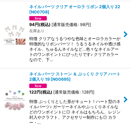
ネイル パーツ クリア オーロラ リボン 2個入り 22
[
N00708
]
94
円
(税込)
[
通常販売価格
:
98
円
]
在庫あり
特徴 クリアなうるつやな色味とオーロラカラーが
特徴的なリボンパーツ！ うるうるネイルや透け感
ネイル、ちゅるんネイルなど…色々なネイルアー
トのワンポイントにぴったりです♪ クリアカラー
なので、下…
ネイル パーツ ストーン ＆ ぷっくり クリア ハート
2個入り 19
[
N00695
]
122
円
(税込)
[
通常販売価格
:
128
円
]
特徴 ぷっくりとした形がキュート！ハート型のネ
イルパーツ♪ ガーリーネイルやぷっくりネイルな
どのワンポイントに◎ ネイルはもちろん、レジン
封入やクラフト、アクセサリー制作にも◎ カラ
ー・…