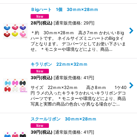
Ｂigハート 1個 30ｍｍ×28ｍｍ
28
円
(税込)
[
通常販売価格
:
29
円
]
＊約 30ｍｍ×28ｍｍ 高さ7ｍｍ かわいいＢig
ハートです。 ネイルサイズミニハートのBigタイ
プとなります。 デコパーツとしてお使い下さいま
せ。 ＊モニターや環境などにより、商品…
キラリボン 22ｍｍ×32ｍｍ
39
円
(税込)
[
通常販売価格
:
41
円
]
サイズ 22ｍｍ×32ｍｍ 高さ8ｍｍ 1ケ40
円 ラメの入ったキラキラかわいいキラリボンデコ
パーツです。 ＊モニターや環境などにより、商品
写真と実際の商品の色合いが異なる場合がご…
スクールリボン 30ｍｍ×28ｍｍ
39
円
(税込)
[
通常販売価格
:
41
円
]