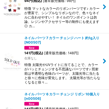
94
円
(税込)
[
通常販売価格
:
98
円
]
特徴 マットなカラーのリボンパーツです♪ カラー
が豊富で、シンプルなリボンなので、色々なネイ
ルに合わせやすい！ ネイルのワンポイントは勿
論、レジンやアクセサリー等の制作にも使えます
◎ カ…
ネイル パーツ 7 カラー チェンジ ハート 約1g入り
[
N00507
]
141
円
(税込)
[
通常販売価格
:
148
円
]
在庫なし
特徴 太陽光やUVライトに当てることで、カラー
がパッとチェンジする不思議なパーツです♪ 照射
前は半透明な色味のパーツが、太陽光等に当たる
と徐々に色味が変化します。 太陽光等が当たらな
くなると徐々…
ネイル パーツ 6 カラー チェンジ リボン 10個入り
[
n00506
]
141
円
(税込)
[
通常販売価格
:
148
円
]