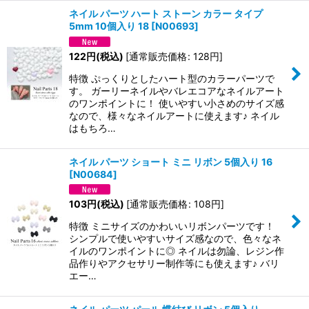
ネイル パーツ ハート ストーン カラー タイプ
5mm 10個入り 18
[
N00693
]
122
円
(税込)
[
通常販売価格
:
128
円
]
特徴 ぷっくりとしたハート型のカラーパーツで
す。 ガーリーネイルやバレエコアなネイルアート
のワンポイントに！ 使いやすい小さめのサイズ感
なので、様々なネイルアートに使えます♪ ネイル
はもちろ…
ネイル パーツ ショート ミニ リボン 5個入り 16
[
N00684
]
103
円
(税込)
[
通常販売価格
:
108
円
]
特徴 ミニサイズのかわいいリボンパーツです！
シンプルで使いやすいサイズ感なので、色々なネ
イルのワンポイントに◎ ネイルは勿論、レジン作
品作りやアクセサリー制作等にも使えます♪ バリ
エー…