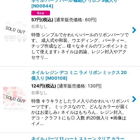
ネイル パーツ パール 蝶結び リボン 5個入り
[
N00644
]
57
円
(税込)
[
通常販売価格
:
60
円
]
在庫なし
特徴 シンプルでかわいいパールのリボンパーツで
す。 成人式や和装、ウエディング、パーティー、
チップ作成など… 様々なネイルのワンポイントと
して使えます♪ ネイルは勿論、レジン封入やアク
セサリ…
ネイル レジン デコ ミニ ラメ リボン ミックス 20
個入り
[
M00108
]
124
円
(税込)
[
通常販売価格
:
130
円
]
在庫なし
特徴 キラキラとしたラメ入りのかわいいリボンパ
ーツです。 ミックスなので、どんなカラーが届く
かはお楽しみ♪ ネイルはもちろん、レジン封入、
デコ・クラフトにも◎ 入数 約20個入り ※画像は
イメ…
ネイル パーツ 11 ハート ストーン クリア カラー