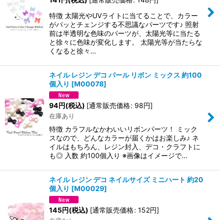
特徴 太陽光やUVライトに当てることで、カラー
がパッとチェンジする不思議なパーツです♪ 照射
前は半透明な色味のパーツが、太陽光等に当たる
と徐々に色味が変化します。 太陽光等が当たらな
くなると徐々…
ネイル レジン デコ パール リボン ミックス 約100
個入り
[
M00078
]
94
円
(税込)
[
通常販売価格
:
98
円
]
在庫あり
特徴 カラフルなかわいいリボンパーツ！ ミック
スなので、どんなカラーが届くかはお楽しみ♪ ネ
イルはもちろん、レジン封入、デコ・クラフトに
も◎ 入数 約100個入り ※画像はイメージで…
ネイル レジン デコ ネイルサイズ ミニハート 約20
個入り
[
M00029
]
145
円
(税込)
[
通常販売価格
:
152
円
]