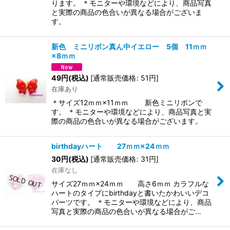
ります。 ＊モニターや環境などにより、商品写真
と実際の商品の色合いが異なる場合がございま
す。
新色 ミニリボン真ん中イエロー 5個 11ｍｍ
×8ｍｍ
49
円
(税込)
[
通常販売価格
:
51
円
]
在庫あり
＊サイズ12ｍｍ×11ｍｍ 新色ミニリボンで
す。 ＊モニターや環境などにより、商品写真と実
際の商品の色合いが異なる場合がございます。
birthdayハート 27ｍｍ×24ｍｍ
30
円
(税込)
[
通常販売価格
:
31
円
]
在庫なし
サイズ27ｍｍ×24ｍｍ 高さ6ｍｍ カラフルな
ハートのタイプにbirthdayと書いたかわいいデコ
パーツです。 ＊モニターや環境などにより、商品
写真と実際の商品の色合いが異なる場合がご…