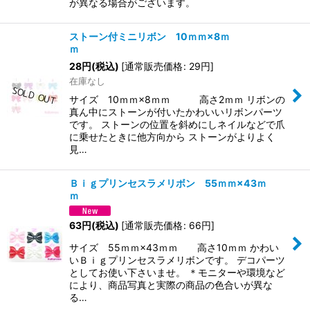
が異なる場合がございます。
ストーン付ミニリボン 10ｍｍ×8ｍ
ｍ
28
円
(税込)
[
通常販売価格
:
29
円
]
在庫なし
サイズ 10ｍｍ×8ｍｍ 高さ2ｍｍ リボンの
真ん中にストーンが付いたかわいいリボンパーツ
です。 ストーンの位置を斜めにしネイルなどで爪
に乗せたときに他方向から ストーンがよりよく
見…
Ｂｉｇプリンセスラメリボン 55ｍｍ×43ｍ
ｍ
63
円
(税込)
[
通常販売価格
:
66
円
]
サイズ 55ｍｍ×43ｍｍ 高さ10ｍｍ かわい
いＢｉｇプリンセスラメリボンです。 デコパーツ
としてお使い下さいませ。 ＊モニターや環境など
により、商品写真と実際の商品の色合いが異な
る…