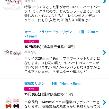
在庫なし
特徴 ぷっくりとした形がかわいいミニハートパー
ツ！ ミックスなので、どんなカラーが届くかはお
楽しみ♪ ネイルはもちろん、レジン封入、デコ・
クラフトにも◎ 入数 約20個入り ※画像はイ…
セール フラワードットリボン 1個 29ｍｍ
×19ｍｍ
10
円
(税込)
[
通常販売価格
:
10
円
]
在庫なし
＊サイズ29ｍｍ×19ｍｍ フラワードットリボンに
なります。 ※お花の真ん中にハートのストーンが
付いておりますが 向きがバラバラとなりますがご
了承下さいませ。 ＊モニターや環境など…
樹脂製リボン 1個 14mm×9mm
15
円
(税込)
[
通常販売価格
:
15
円
]
＊全長約 14mm×9mm 樹脂製のリボンパーツと
なります。 樹脂製品の為柔らかい素材となってお