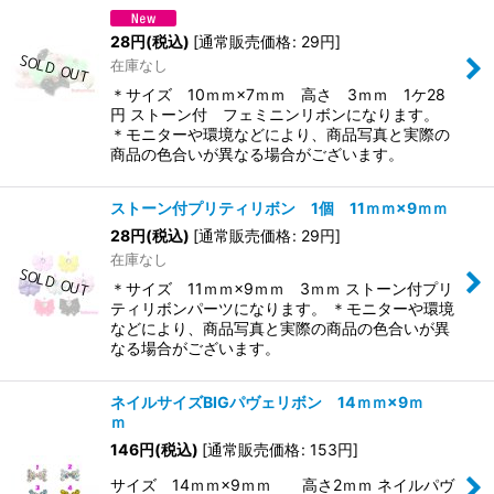
28
円
(税込)
[
通常販売価格
:
29
円
]
在庫なし
＊サイズ 10ｍｍ×7ｍｍ 高さ 3ｍｍ 1ケ28
円 ストーン付 フェミニンリボンになります。
＊モニターや環境などにより、商品写真と実際の
商品の色合いが異なる場合がございます。
ストーン付プリティリボン 1個 11ｍｍ×9ｍｍ
28
円
(税込)
[
通常販売価格
:
29
円
]
在庫なし
＊サイズ 11ｍｍ×9ｍｍ 3ｍｍ ストーン付プリ
ティリボンパーツになります。 ＊モニターや環境
などにより、商品写真と実際の商品の色合いが異
なる場合がございます。
ネイルサイズBIGパヴェリボン 14ｍｍ×9ｍ
ｍ
146
円
(税込)
[
通常販売価格
:
153
円
]
サイズ 14ｍｍ×9ｍｍ 高さ2ｍｍ ネイルパヴ