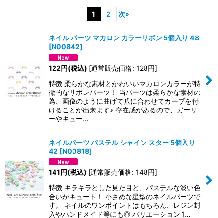
1
2
次
»
並び順
:
ネイル パーツ マカロン カラーリボン 5個入り 48
[
N00842
]
絞り込む
122
円
(税込)
[
通常販売価格
:
128
円
]
特徴 柔らかな素材とかわいいマカロンカラーが特
徴的なリボンパーツ！ 当パーツは柔らかな素材の
為、画像のように曲げて爪に合わせてカーブを付
けることが出来ます♪ 存在感があるので、ガーリ
ーやキュー…
ネイルパーツ パステル シャイン スター 5個入り
42
[
N00818
]
141
円
(税込)
[
通常販売価格
:
148
円
]
特徴 キラキラとした見た目と、パステルな淡い色
合いがキュート！ 小さめな星型のネイルパーツで
す。 ネイルのワンポイントはもちろん、レジン封
入やハンドメイド等にも◎ バリエーション 1…