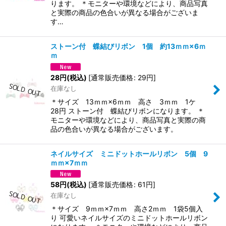
ります。 ＊モニターや環境などにより、商品写真
と実際の商品の色合いが異なる場合がございま
す…
ストーン付 蝶結びリボン 1個 約13ｍｍ×6ｍ
ｍ
28
円
(税込)
[
通常販売価格
:
29
円
]
在庫なし
＊サイズ 13ｍｍ×6ｍｍ 高さ 3ｍｍ 1ケ
28円 ストーン付 蝶結びリボンになります。 ＊
モニターや環境などにより、商品写真と実際の商
品の色合いが異なる場合がございます。
ネイルサイズ ミニドットホールリボン 5個 9
ｍｍ×7ｍｍ
58
円
(税込)
[
通常販売価格
:
61
円
]
在庫なし
＊サイズ 9ｍｍ×7ｍｍ 高さ2ｍｍ 1袋5個入
り 可愛いネイルサイズのミニドットホールリボン