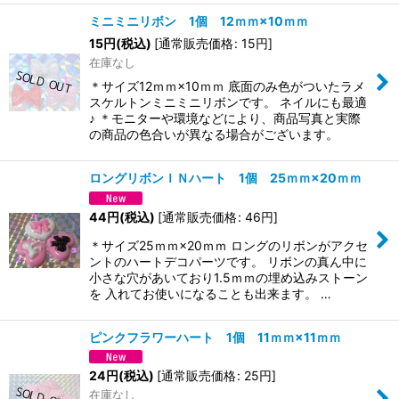
ミニミニリボン 1個 12ｍｍ×10ｍｍ
15
円
(税込)
[
通常販売価格
:
15
円
]
在庫なし
＊サイズ12ｍｍ×10ｍｍ 底面のみ色がついたラメ
スケルトンミニミニリボンです。 ネイルにも最適
♪ ＊モニターや環境などにより、商品写真と実際
の商品の色合いが異なる場合がございます。
ロングリボンＩＮハート 1個 25ｍｍ×20ｍｍ
44
円
(税込)
[
通常販売価格
:
46
円
]
＊サイズ25ｍｍ×20ｍｍ ロングのリボンがアクセ
ントのハートデコパーツです。 リボンの真ん中に
小さな穴があいており1.5ｍｍの埋め込みストーン
を 入れてお使いになることも出来ます。 …
ピンクフラワーハート 1個 11ｍｍ×11ｍｍ
24
円
(税込)
[
通常販売価格
:
25
円
]
在庫なし