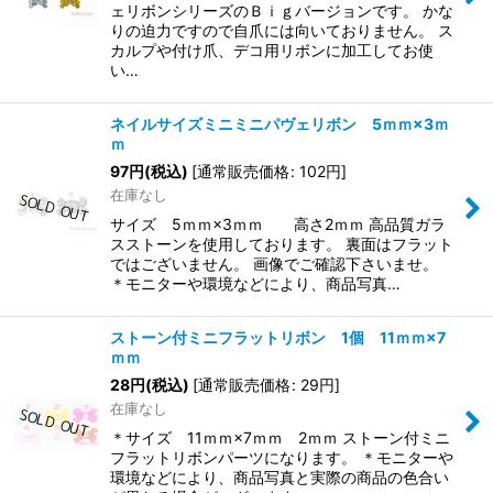
ェリボンシリーズのＢｉｇバージョンです。 かな
りの迫力ですので自爪には向いておりません。 ス
カルプや付け爪、デコ用リボンに加工してお使
い…
ネイルサイズミニミニパヴェリボン 5ｍｍ×3ｍ
ｍ
97
円
(税込)
[
通常販売価格
:
102
円
]
在庫なし
サイズ 5ｍｍ×3ｍｍ 高さ2ｍｍ 高品質ガラ
スストーンを使用しております。 裏面はフラット
ではございません。 画像でご確認下さいませ。
＊モニターや環境などにより、商品写真…
ストーン付ミニフラットリボン 1個 11ｍｍ×7
ｍｍ
28
円
(税込)
[
通常販売価格
:
29
円
]
在庫なし
＊サイズ 11ｍｍ×7ｍｍ 2ｍｍ ストーン付ミニ
フラットリボンパーツになります。 ＊モニターや
環境などにより、商品写真と実際の商品の色合い