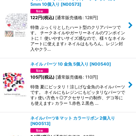
5mm 10個入り
[
N00573
]
122
円
(税込)
[
通常販売価格
:
128
円
]
特徴 ぷっくりとしたハート型のクリアパーツで
す。 チークネイルやガーリーネイルのワンポイン
トに！ 使いやすいサイズ感なので、様々なネイル
アートに使えます♪ ネイルはもちろん、レジン封
入やクラ…
ネイル パーツ 10 金魚 5個入り
[
N00540
]
105
円
(税込)
[
通常販売価格
:
110
円
]
特徴 夏にピッタリ！涼しげな金魚のネイルパーツ
です。 ネイルにもレジンにもピッタリなパーツで
す♪ 使い方色々◎アクセサリーの制作、デコ等に
も使えます♪ カラー 1.赤色 2.黒色 …
ネイルパーツ8 マット カラーリボン 2個入り
[
N00513
]