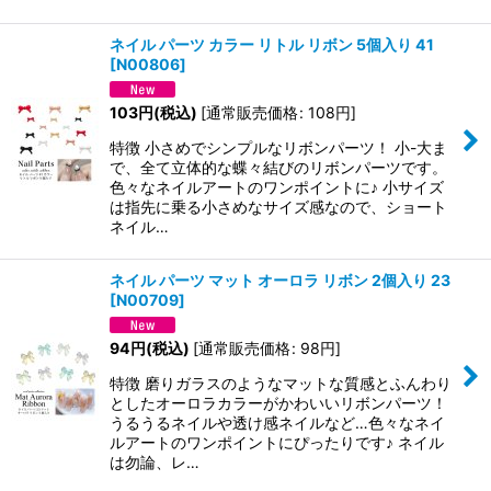
ネイル パーツ カラー リトル リボン 5個入り 41
[
N00806
]
103
円
(税込)
[
通常販売価格
:
108
円
]
特徴 小さめでシンプルなリボンパーツ！ 小-大ま
で、全て立体的な蝶々結びのリボンパーツです。
色々なネイルアートのワンポイントに♪ 小サイズ
は指先に乗る小さめなサイズ感なので、ショート
ネイル…
ネイル パーツ マット オーロラ リボン 2個入り 23
[
N00709
]
94
円
(税込)
[
通常販売価格
:
98
円
]
特徴 磨りガラスのようなマットな質感とふんわり
としたオーロラカラーがかわいいリボンパーツ！
うるうるネイルや透け感ネイルなど…色々なネイ
ルアートのワンポイントにぴったりです♪ ネイル
は勿論、レ…