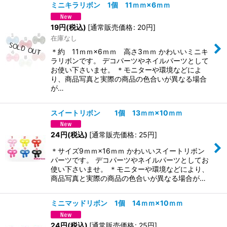
ミニキラリボン 1個 11ｍｍ×6ｍｍ
19
円
(税込)
[
通常販売価格
:
20
円
]
在庫なし
＊約 11ｍｍ×6ｍｍ 高さ3ｍｍ かわいいミニキ
ラリボンです。 デコパーツやネイルパーツとして
お使い下さいませ。 ＊モニターや環境などによ
り、商品写真と実際の商品の色合いが異なる場合
が…
スイートリボン 1個 13ｍｍ×10ｍｍ
24
円
(税込)
[
通常販売価格
:
25
円
]
＊サイズ9ｍｍ×16ｍｍ かわいいスイートリボン
パーツです。 デコパーツやネイルパーツとしてお
使い下さいませ。 ＊モニターや環境などにより、
商品写真と実際の商品の色合いが異なる場合が…
ミニマッドリボン 1個 14ｍｍ×10ｍｍ
24
円
(税込)
[
通常販売価格
:
25
円
]