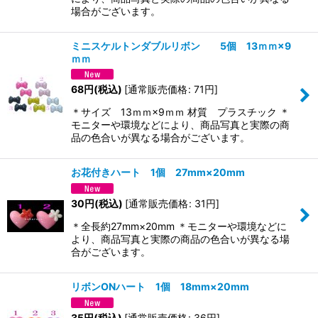
場合がございます。
ミニスケルトンダブルリボン 5個 13ｍｍ×9
ｍｍ
68
円
(税込)
[
通常販売価格
:
71
円
]
＊サイズ 13ｍｍ×9ｍｍ 材質 プラスチック ＊
モニターや環境などにより、商品写真と実際の商
品の色合いが異なる場合がございます。
お花付きハート 1個 27mm×20mm
30
円
(税込)
[
通常販売価格
:
31
円
]
＊全長約27mm×20mm ＊モニターや環境などに
より、商品写真と実際の商品の色合いが異なる場
合がございます。
リボンONハート 1個 18mm×20mm
35
円
(税込)
[
通常販売価格
:
36
円
]