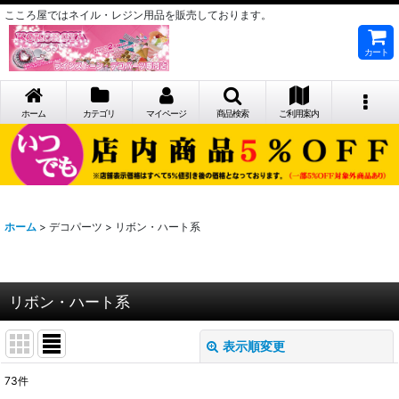
こころ屋ではネイル・レジン用品を販売しております。
カート
ホーム
カテゴリ
マイページ
商品検索
ご利用案内
ホーム
>
デコパーツ
>
リボン・ハート系
リボン・ハート系
表示順変更
閉じる
73
件
表示数
: