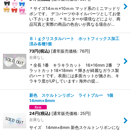
＊サイズ14ｍｍ×10ｍｍ マッド系のミニマッドリ
ボンです。 デコパーツやネイルパーツとしてお使
い下さいませ。 ＊モニターや環境などにより、商
品写真と実際の商品の色合いが異なる場合が…
Ｂｉｇクリスタルハート ホットフィックス加工
済み各種1個
73
円
(税込)
[
通常販売価格
:
76
円
]
在庫なし
＊全長 1番 キラキラカット 16×16mm 2番 フ
ラットカット18×18mm ＊輝きが綺麗なガラス製
のハートです。表面には多面カットが施され、キ
ラキラ度がUPしています♪ 海外の提…
新色 スケルトンリボン ライトブルー 1個
14mm×8mm
24
円
(税込)
[
通常販売価格
:
25
円
]
在庫なし
サイズ 14mm×8mm 新色スケルトンリボンにな