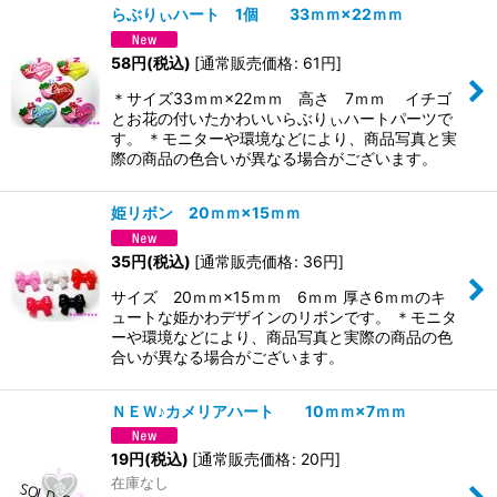
らぶりぃハート 1個 33ｍｍ×22ｍｍ
58
円
(税込)
[
通常販売価格
:
61
円
]
＊サイズ33ｍｍ×22ｍｍ 高さ 7ｍｍ イチゴ
とお花の付いたかわいいらぶりぃハートパーツで
す。 ＊モニターや環境などにより、商品写真と実
際の商品の色合いが異なる場合がございます。
姫リボン 20ｍｍ×15ｍｍ
35
円
(税込)
[
通常販売価格
:
36
円
]
サイズ 20ｍｍ×15ｍｍ 6ｍｍ 厚さ6ｍｍのキ
ュートな姫かわデザインのリボンです。 ＊モニタ
ーや環境などにより、商品写真と実際の商品の色
合いが異なる場合がございます。
ＮＥＷ♪カメリアハート 10ｍｍ×7ｍｍ
19
円
(税込)
[
通常販売価格
:
20
円
]
在庫なし