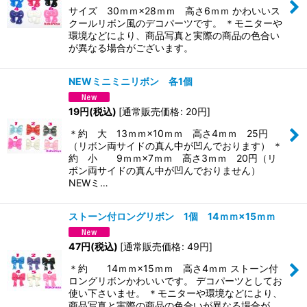
サイズ 30ｍｍ×28ｍｍ 高さ6ｍｍ かわいいス
クールリボン風のデコパーツです。 ＊モニターや
環境などにより、商品写真と実際の商品の色合い
が異なる場合がございます。
NEWミニミニリボン 各1個
19
円
(税込)
[
通常販売価格
:
20
円
]
＊約 大 13ｍｍ×10ｍｍ 高さ4ｍｍ 25円
（リボン両サイドの真ん中が凹んでおります） ＊
約 小 9ｍｍ×7ｍｍ 高さ3ｍｍ 20円（リ
ボン両サイドの真ん中が凹んでおりません）
NEWミ…
ストーン付ロングリボン 1個 14ｍｍ×15ｍｍ
47
円
(税込)
[
通常販売価格
:
49
円
]
＊約 14ｍｍ×15ｍｍ 高さ4ｍｍ ストーン付
ロングリボンかわいいです。 デコパーツとしてお
使い下さいませ。 ＊モニターや環境などにより、
商品写真と実際の商品の色合いが異なる場合が