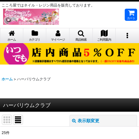
こころ屋ではネイル・レジン用品を販売しております。
カート
ホーム
カテゴリ
マイページ
商品検索
ご利用案内
ホーム
>
ハーバリウムクラブ
ハーバリウムクラブ
表示順変更
閉じる
25
件
表示数
: