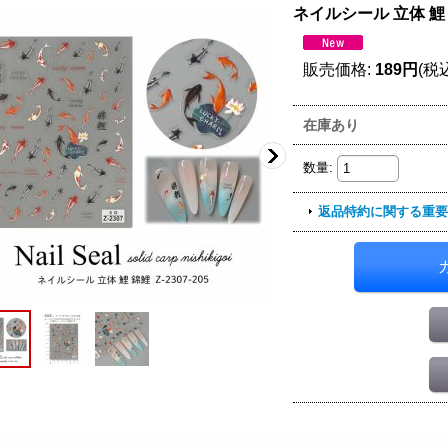
ネイルシール 立体 鯉 錦鯉
販売価格
:
189円
(税
在庫あり
数量
:
返品特約に関する重要