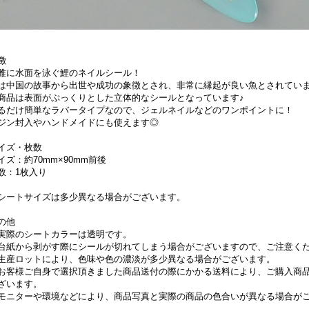
徴
雅に水面を泳ぐ鯉のネイルシール！
は中国の故事から出世や成功の象徴とされ、非常に縁起が良い魚とされてい
商品は表面がぷっくりとした立体的なシールとなっています♪
るだけ簡単なラバータイプなので、ジェルネイルなどのワンポイントに！
ジン封入やハンドメイドにも使えます◎
イズ・枚数
イズ：約70mm×90mm前後
数：1枚入り
シートサイズは多少異なる場合がございます。
の他
実際のシートカラーは透明です。
台紙から剥がす際にシールが切れてしまう場合がございますので、ご注意く
生産ロットにより、色味や色の濃淡が多少異なる場合がございます。
お客様ご自身で選択頂きました商品送付の際にかかる送料により、ご購入商
ざいます。
モニターや環境などにより、商品写真と実際の商品の色合いが異なる場合が