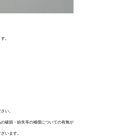
ます。
ださい。
品の破損・紛失等の補償についての有無が
ございます。