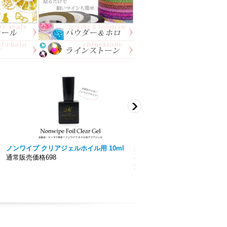
ノンワイプ クリアジェルホイル用 10ml
美色 Miiro】ノンワイプト
通常販売価格698
容量15ｍｌ 拭き取り不要！！
通常販売価格777円〜