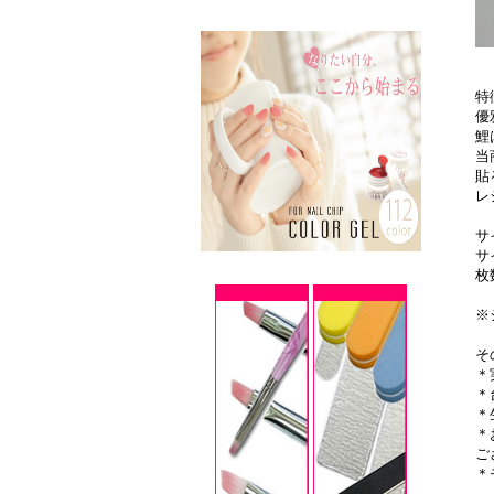
特
優
鯉
当
貼
レ
サ
サ
枚
※
そ
＊
＊
＊
＊
ご
＊