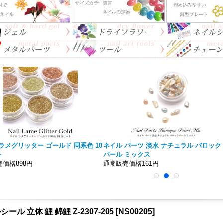
ラメグリッター ゴールド 同系色 10
ネイル パーツ 淡水 ナチュラル バロック
ト
パール ミックス
価格898円
通常販売価格161円
ール 立体 鯉 錦鯉 Z-2307-205
[
NS00205
]