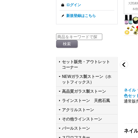
ログイン
新規登録はこちら
セット販売・アウトレット
コーナー
NEWガラス製ストーン（ホ
ットフィックス）
 パウダー シルバー ケー
ニュアンス メタリック クロムパウダー ケ
ネイル 
高品質ガラス製ストーン
ース入り
色セッ
ラインストーン 天然石風
通常販売価格303円
通常販売
アクリルストーン
その他ラインストーン
パールストーン
ネイルシ
スワロフスキー